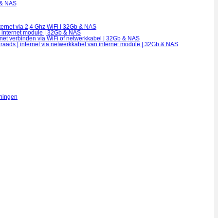
 & NAS
ternet via 2,4 Ghz WiFi | 32Gb & NAS
n internet module | 32Gb & NAS
rnet verbinden via WiFi of netwerkkabel | 32Gb & NAS
draads | internet via netwerkkabel van internet module | 32Gb & NAS
eningen