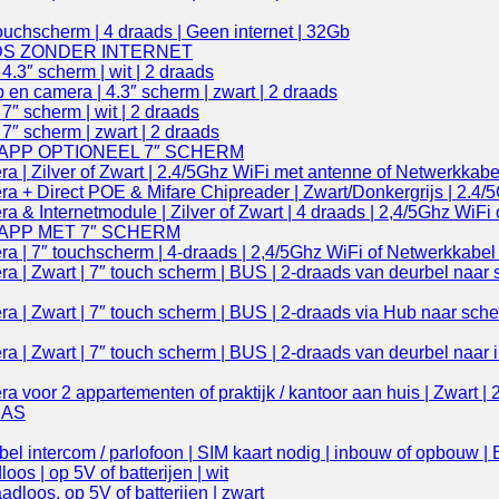
uchscherm | 4 draads | Geen internet | 32Gb
DS ZONDER INTERNET
.3″ scherm | wit | 2 draads
en camera | 4.3″ scherm | zwart | 2 draads
″ scherm | wit | 2 draads
″ scherm | zwart | 2 draads
 APP OPTIONEEL 7″ SCHERM
 | Zilver of Zwart | 2.4/5Ghz WiFi met antenne of Netwerkkab
a + Direct POE & Mifare Chipreader | Zwart/Donkergrijs | 2.4
 & Internetmodule | Zilver of Zwart | 4 draads | 2,4/5Ghz WiFi
 APP MET 7″ SCHERM
 | 7″ touchscherm | 4-draads | 2,4/5Ghz WiFi of Netwerkkabel
| Zwart | 7″ touch scherm | BUS | 2-draads van deurbel naar s
| Zwart | 7″ touch scherm | BUS | 2-draads via Hub naar scher
| Zwart | 7″ touch scherm | BUS | 2-draads van deurbel naar in
oor 2 appartementen of praktijk / kantoor aan huis | Zwart | 2x
 NAS
ntercom / parlofoon | SIM kaart nodig | inbouw of opbouw | Be
oos | op 5V of batterijen | wit
dloos, op 5V of batterijen | zwart