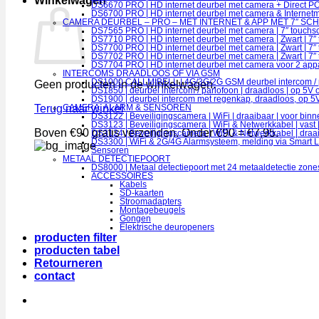
Winkelwagen
DS6670 PRO | HD internet deurbel met camera + Direct POE
DS6700 PRO | HD internet deurbel met camera & Internetmod
CAMERA DEURBEL – PRO – MET INTERNET & APP MET 7″ SC
DS7565 PRO | HD internet deurbel met camera | 7″ touchsc
DS7710 PRO | HD internet deurbel met camera | Zwart | 7″
DS7700 PRO | HD internet deurbel met camera | Zwart | 7″ 
DS7702 PRO | HD internet deurbel met camera | Zwart | 7″ 
DS7704 PRO | HD internet deurbel met camera voor 2 apparte
INTERCOMS DRAADLOOS OF VIA GSM
DS1000 CALLMIBELL | 4G/3G/2G GSM deurbel intercom / parl
Geen producten in de winkelwagen.
DS1850 | deurbel intercom / parlofoon | draadloos | op 5V of 
DS1900 | deurbel intercom met regenkap, draadloos, op 5V o
Terug naar winkel
CAMERA, ALARM & SENSOREN
DS3122 | Beveiligingscamera | WiFi | draaibaar | voor bin
DS3123 | Beveiligingscamera | WiFi & Netwerkkabel | vast 
Boven €90 gratis verzenden. Onder €90 = €7,95.
DS3124 | Beveiligingscamera | WiFi & Netwerkkabel | draai
DS3300 | WiFi & 2G/4G Alarmsysteem, melding via Smart L
Sensoren
METAAL DETECTIEPOORT
DS8000 | Metaal detectiepoort met 24 metaaldetectie zone
ACCESSOIRES
Kabels
SD-kaarten
Stroomadapters
Montagebeugels
Gongen
Elektrische deuropeners
producten filter
producten tabel
Retourneren
contact