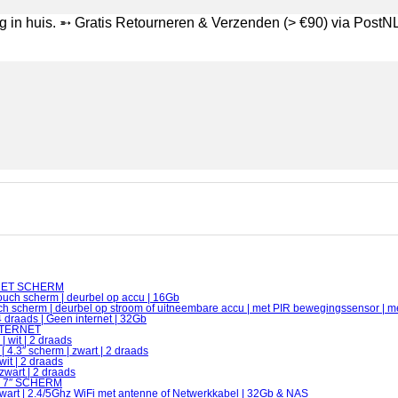
in huis. ➵ Gratis Retourneren & Verzenden (> €90) via PostNL 
MET SCHERM
ouch scherm | deurbel op accu | 16Gb
ch scherm | deurbel op stroom of uitneembare accu | met PIR bewegingssensor | m
draads | Geen internet | 32Gb
NTERNET
 wit | 2 draads
4.3″ scherm | zwart | 2 draads
it | 2 draads
zwart | 2 draads
 7″ SCHERM
Zwart | 2.4/5Ghz WiFi met antenne of Netwerkkabel | 32Gb & NAS