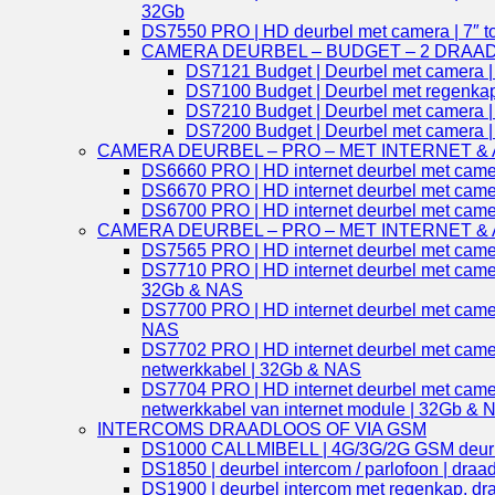
32Gb
DS7550 PRO | HD deurbel met camera | 7″ to
CAMERA DEURBEL – BUDGET – 2 DRAA
DS7121 Budget | Deurbel met camera | 4
DS7100 Budget | Deurbel met regenkap 
DS7210 Budget | Deurbel met camera | 7
DS7200 Budget | Deurbel met camera | 7
CAMERA DEURBEL – PRO – MET INTERNET &
DS6660 PRO | HD internet deurbel met camera
DS6670 PRO | HD internet deurbel met camer
DS6700 PRO | HD internet deurbel met camera
CAMERA DEURBEL – PRO – MET INTERNET &
DS7565 PRO | HD internet deurbel met camera
DS7710 PRO | HD internet deurbel met camera 
32Gb & NAS
DS7700 PRO | HD internet deurbel met camera 
NAS
DS7702 PRO | HD internet deurbel met camera 
netwerkkabel | 32Gb & NAS
DS7704 PRO | HD internet deurbel met camera v
netwerkkabel van internet module | 32Gb &
INTERCOMS DRAADLOOS OF VIA GSM
DS1000 CALLMIBELL | 4G/3G/2G GSM deurbel i
DS1850 | deurbel intercom / parlofoon | draadl
DS1900 | deurbel intercom met regenkap, draa