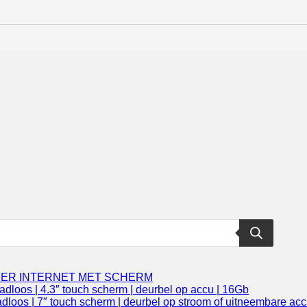
DER INTERNET MET SCHERM
loos | 4.3″ touch scherm | deurbel op accu | 16Gb
oos | 7″ touch scherm | deurbel op stroom of uitneembare acc