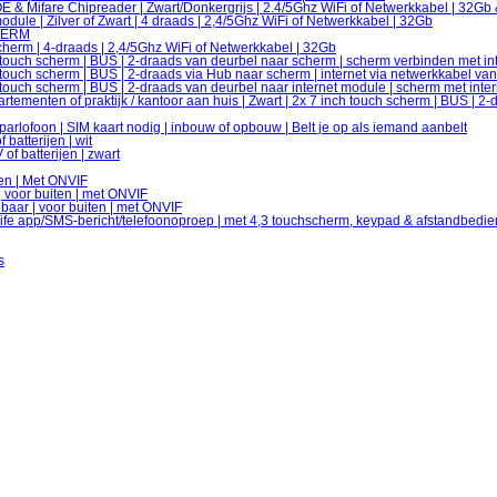
 & Mifare Chipreader | Zwart/Donkergrijs | 2.4/5Ghz WiFi of Netwerkkabel | 32Gb
ule | Zilver of Zwart | 4 draads | 2,4/5Ghz WiFi of Netwerkkabel | 32Gb
HERM
herm | 4-draads | 2,4/5Ghz WiFi of Netwerkkabel | 32Gb
 touch scherm | BUS | 2-draads van deurbel naar scherm | scherm verbinden met in
touch scherm | BUS | 2-draads via Hub naar scherm | internet via netwerkkabel va
touch scherm | BUS | 2-draads van deurbel naar internet module | scherm met inte
menten of praktijk / kantoor aan huis | Zwart | 2x 7 inch touch scherm | BUS | 2-
ofoon | SIM kaart nodig | inbouw of opbouw | Belt je op als iemand aanbelt
batterijen | wit
f batterijen | zwart
nen | Met ONVIF
| voor buiten | met ONVIF
baar | voor buiten | met ONVIF
ife app/SMS-bericht/telefoonoproep | met 4,3 touchscherm, keypad & afstandbedi
s