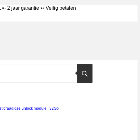
➵ 2 jaar garantie ➵ Veilig betalen
et draadloze unlock module | 32Gb