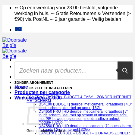
Ga
➵ Op een werkdag voor 23:00 besteld, volgende
naar
werkdag in huis. ➵ Gratis Retourneren & Verzenden (>
inhoud
€90) via PostNL ➵ 2 jaar garantie ➵ Veilig betalen
Products
search
DE BETERE CAMERA DEURBEL, OOK MET SCHERM
ZONDER ABONNEMENT
Home
MAKKELIJK ZELF TE INSTALLEREN
Producten per categorie
Winkelwagen /
CAMERA DEURBEL – BUDGET & EASY – ZONDER INTERNET
€
0,00
MET SCHERM
DS4100 BUDGET | deurbel met camera | draadloos | 4.3″
touch scherm | deurbel op accu | 16Gb
DS4650 PRO | HD deurbel met camera | draadloos | 7″
touch scherm | deurbel op stroom of uitneembare accu |
met PIR bewegingssensor | met draadloze unlock
module | 32Gb
DS7550 PRO | HD deurbel met camera | 7″ touchscherm |
4 draads | Geen internet | 32Gb
Geen producten in de winkelwagen.
CAMERA DEURBEL – BUDGET – 2 DRAADS ZONDER