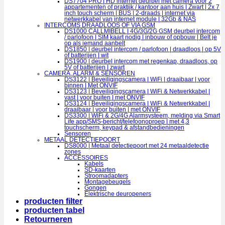
DS7704 PRO | HD internet deurbel met camera voor 2
appartementen of praktijk / kantoor aan huis | Zwart | 2x 7
inch touch scherm | BUS | 2-draads | internet via
netwerkkabel van internet module | 32Gb & NAS
INTERCOMS DRAADLOOS OF VIA GSM
DS1000 CALLMIBELL | 4G/3G/2G GSM deurbel intercom
/ parlofoon | SIM kaart nodig | inbouw of opbouw | Belt je
op als iemand aanbelt
DS1850 | deurbel intercom / parlofoon | draadloos | op 5V
of batterijen | wit
DS1900 | deurbel intercom met regenkap, draadloos, op
5V of batterijen | zwart
CAMERA, ALARM & SENSOREN
DS3122 | Beveiligingscamera | WiFi | draaibaar | voor
binnen | Met ONVIF
DS3123 | Beveiligingscamera | WiFi & Netwerkkabel |
vast | voor buiten | met ONVIF
DS3124 | Beveiligingscamera | WiFi & Netwerkkabel |
draaibaar | voor buiten | met ONVIF
DS3300 | WiFi & 2G/4G Alarmsysteem, melding via Smart
Life app/SMS-bericht/telefoonoproep | met 4,3
touchscherm, keypad & afstandbedieningen
Sensoren
METAAL DETECTIEPOORT
DS8000 | Metaal detectiepoort met 24 metaaldetectie
zones
ACCESSOIRES
Kabels
SD-kaarten
Stroomadapters
Montagebeugels
Gongen
Elektrische deuropeners
producten filter
producten tabel
Retourneren