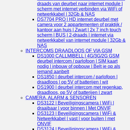
draads van deurbel naar internet module |
scherm met internet verbinden via WiFi of
netwerkkabel | 32Gb & NAS
DS7704 PRO | HD internet deurbel met
camera voor 2 appartementen of praktijk /
kantoor aan huis | Zwart | 2x 7 inch touch
scherm | BUS | 2-draads | internet via
netwerkkabel van internet module | 32Gb &
NAS
INTERCOMS DRAADLOOS OF VIA GSM
DS1000 CALLMIBELL | 4G/3G/2G GSM
deurbel intercom / parlofoon | SIM kaart
nodig | inbouw of opbouw | Belt je op als
iemand aanbelt
DS1850 | deurbel intercom / parlofoon |
draadloos | op 5V of batterijen | wit
DS1900 | deurbel intercom met regenkap,
draadloos, op 5V of batterijen | zwart
CAMERA, ALARM & SENSOREN
DS3122 | Beveiligingscamera | WiFi |
draaibaar | voor binnen | Met ONVIF
DS3123 | Beveiligingscamera | WiFi &
Netwerkkabel | vast | voor buiten | met
ONVIF
DS3124 | Beveiligingscamera | WiFi &