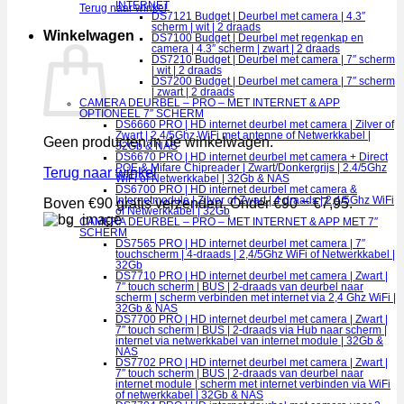
INTERNET
Terug naar winkel
DS7121 Budget | Deurbel met camera | 4.3″
scherm | wit | 2 draads
Winkelwagen
DS7100 Budget | Deurbel met regenkap en
camera | 4.3″ scherm | zwart | 2 draads
DS7210 Budget | Deurbel met camera | 7″ scherm
| wit | 2 draads
DS7200 Budget | Deurbel met camera | 7″ scherm
| zwart | 2 draads
CAMERA DEURBEL – PRO – MET INTERNET & APP
OPTIONEEL 7″ SCHERM
DS6660 PRO | HD internet deurbel met camera | Zilver of
Zwart | 2.4/5Ghz WiFi met antenne of Netwerkkabel |
Geen producten in de winkelwagen.
32Gb & NAS
DS6670 PRO | HD internet deurbel met camera + Direct
POE & Mifare Chipreader | Zwart/Donkergrijs | 2.4/5Ghz
Terug naar winkel
WiFi of Netwerkkabel | 32Gb & NAS
DS6700 PRO | HD internet deurbel met camera &
Internetmodule | Zilver of Zwart | 4 draads | 2,4/5Ghz WiFi
Boven €90 gratis verzenden. Onder €90 = €7,95.
of Netwerkkabel | 32Gb
CAMERA DEURBEL – PRO – MET INTERNET & APP MET 7″
SCHERM
DS7565 PRO | HD internet deurbel met camera | 7″
touchscherm | 4-draads | 2,4/5Ghz WiFi of Netwerkkabel |
32Gb
DS7710 PRO | HD internet deurbel met camera | Zwart |
7″ touch scherm | BUS | 2-draads van deurbel naar
scherm | scherm verbinden met internet via 2,4 Ghz WiFi |
32Gb & NAS
DS7700 PRO | HD internet deurbel met camera | Zwart |
7″ touch scherm | BUS | 2-draads via Hub naar scherm |
internet via netwerkkabel van internet module | 32Gb &
NAS
DS7702 PRO | HD internet deurbel met camera | Zwart |
7″ touch scherm | BUS | 2-draads van deurbel naar
internet module | scherm met internet verbinden via WiFi
of netwerkkabel | 32Gb & NAS