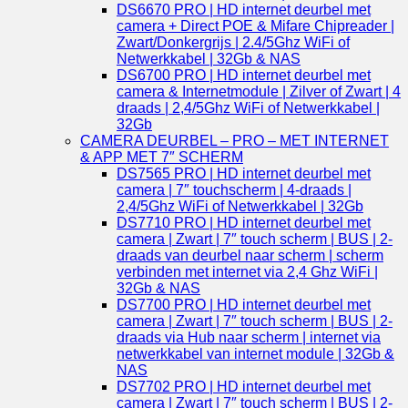
DS6670 PRO | HD internet deurbel met
camera + Direct POE & Mifare Chipreader |
Zwart/Donkergrijs | 2.4/5Ghz WiFi of
Netwerkkabel | 32Gb & NAS
DS6700 PRO | HD internet deurbel met
camera & Internetmodule | Zilver of Zwart | 4
draads | 2,4/5Ghz WiFi of Netwerkkabel |
32Gb
CAMERA DEURBEL – PRO – MET INTERNET
& APP MET 7″ SCHERM
DS7565 PRO | HD internet deurbel met
camera | 7″ touchscherm | 4-draads |
2,4/5Ghz WiFi of Netwerkkabel | 32Gb
DS7710 PRO | HD internet deurbel met
camera | Zwart | 7″ touch scherm | BUS | 2-
draads van deurbel naar scherm | scherm
verbinden met internet via 2,4 Ghz WiFi |
32Gb & NAS
DS7700 PRO | HD internet deurbel met
camera | Zwart | 7″ touch scherm | BUS | 2-
draads via Hub naar scherm | internet via
netwerkkabel van internet module | 32Gb &
NAS
DS7702 PRO | HD internet deurbel met
camera | Zwart | 7″ touch scherm | BUS | 2-