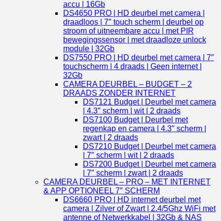
accu | 16Gb
DS4650 PRO | HD deurbel met camera |
draadloos | 7″ touch scherm | deurbel op
stroom of uitneembare accu | met PIR
bewegingssensor | met draadloze unlock
module | 32Gb
DS7550 PRO | HD deurbel met camera | 7″
touchscherm | 4 draads | Geen internet |
32Gb
CAMERA DEURBEL – BUDGET – 2
DRAADS ZONDER INTERNET
DS7121 Budget | Deurbel met camera
| 4.3″ scherm | wit | 2 draads
DS7100 Budget | Deurbel met
regenkap en camera | 4.3″ scherm |
zwart | 2 draads
DS7210 Budget | Deurbel met camera
| 7″ scherm | wit | 2 draads
DS7200 Budget | Deurbel met camera
| 7″ scherm | zwart | 2 draads
CAMERA DEURBEL – PRO – MET INTERNET
& APP OPTIONEEL 7″ SCHERM
DS6660 PRO | HD internet deurbel met
camera | Zilver of Zwart | 2.4/5Ghz WiFi met
antenne of Netwerkkabel | 32Gb & NAS