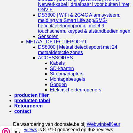
Netwerkkabel | draaibaar | voor buiten | met
ONVIF
DS3300 | WiFi & 2G/4G Alarmsysteem,
melding via Smart Life app/SMS-
bericht/telefoonoproep | met 4,3
touchscherm, keypad & afstandbedieningen
Sensoren
METAAL DETECTIEPOORT
DS8000 | Metaal detectiepoort met 24
metaaldetectie zones
ACCESSOIRES
Kabels
SD-kaarten
Stroomadapters
Montagebeugels
Gongen
Elektrische deuropeners
producten filter
producten tabel
Retourneren
contact
De waardering van doorsafe.be bij
WebwinkelKeur
Reviews
is 8.7/10 gebaseerd op 462 reviews.
8,7