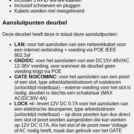
Inclusief 3 RFID MiFare kaarten
Inclusief schroeven en pluggen
Kabels worden niet meegeleverd
Aansluitpunten deurbel
Deze deurbel heeft deze in totaal deze aansluitpunten:
LAN:
voor het aansluiten van een netwerkkabel voor
een internet verbinding + voeding via POE IEEE
802.3af
GND/DC
: voor het aansluiten van een DC15V-48V/AC
12-36V voeding, voor wanneer de deurbel geen
voeding krijgt via POE
GATE NO/COM/NC
: voor het aansluiten van een poort
of een slot, type arbeidarbeidsstroom of ruststroom
(unlocktijd instelbaar) – externe voeding voor het slot is
nodig, deurbel is slechts een schakelaar (MAX
AC/DC30V 4A)
LOCK +/-
: levert 12V DC 0.7A voor het aansluiten van
een elektrische deuropener, type arbeidsstroom
(unlocktijd instelbaar) – op deze poorten kan dus direct
een slot of poort worden aangesloten die kan werken
op 12V DC 0.7A. Als het slot of de poort meer Voltage
of AC nodig heeft, maak dan gebruik van het GATE