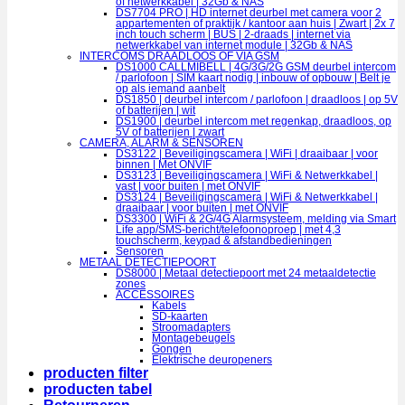
of netwerkkabel | 32Gb & NAS
DS7704 PRO | HD internet deurbel met camera voor 2
appartementen of praktijk / kantoor aan huis | Zwart | 2x 7
inch touch scherm | BUS | 2-draads | internet via
netwerkkabel van internet module | 32Gb & NAS
INTERCOMS DRAADLOOS OF VIA GSM
DS1000 CALLMIBELL | 4G/3G/2G GSM deurbel intercom
/ parlofoon | SIM kaart nodig | inbouw of opbouw | Belt je
op als iemand aanbelt
DS1850 | deurbel intercom / parlofoon | draadloos | op 5V
of batterijen | wit
DS1900 | deurbel intercom met regenkap, draadloos, op
5V of batterijen | zwart
CAMERA, ALARM & SENSOREN
DS3122 | Beveiligingscamera | WiFi | draaibaar | voor
binnen | Met ONVIF
DS3123 | Beveiligingscamera | WiFi & Netwerkkabel |
vast | voor buiten | met ONVIF
DS3124 | Beveiligingscamera | WiFi & Netwerkkabel |
draaibaar | voor buiten | met ONVIF
DS3300 | WiFi & 2G/4G Alarmsysteem, melding via Smart
Life app/SMS-bericht/telefoonoproep | met 4,3
touchscherm, keypad & afstandbedieningen
Sensoren
METAAL DETECTIEPOORT
DS8000 | Metaal detectiepoort met 24 metaaldetectie
zones
ACCESSOIRES
Kabels
SD-kaarten
Stroomadapters
Montagebeugels
Gongen
Elektrische deuropeners
producten filter
producten tabel