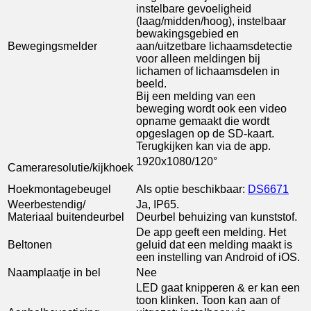
instelbare gevoeligheid
(laag/midden/hoog), instelbaar
bewakingsgebied en
Bewegingsmelder
aan/uitzetbare lichaamsdetectie
voor alleen meldingen bij
lichamen of lichaamsdelen in
beeld.
Bij een melding van een
beweging wordt ook een video
opname gemaakt die wordt
opgeslagen op de SD-kaart.
Terugkijken kan via de app.
1920x1080/120°
Cameraresolutie/kijkhoek
Hoekmontagebeugel
Als optie beschikbaar:
DS6671
Weerbestendig/
Ja, IP65.
Materiaal buitendeurbel
Deurbel behuizing van kunststof.
De app geeft een melding. Het
Beltonen
geluid dat een melding maakt is
een instelling van Android of iOS.
Naamplaatje in bel
Nee
LED gaat knipperen & er kan een
toon klinken. Toon kan aan of