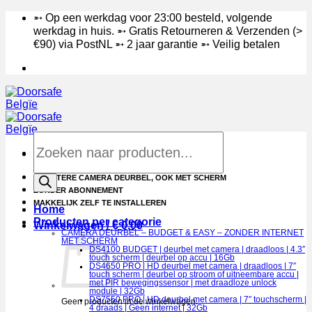
Ga
➵ Op een werkdag voor 23:00 besteld, volgende
naar
werkdag in huis. ➵ Gratis Retourneren & Verzenden (>
inhoud
€90) via PostNL ➵ 2 jaar garantie ➵ Veilig betalen
Products
search
DE BETERE CAMERA DEURBEL, OOK MET SCHERM
ZONDER ABONNEMENT
MAKKELIJK ZELF TE INSTALLEREN
Home
Producten per categorie
Winkelwagen /
€
0,00
CAMERA DEURBEL – BUDGET & EASY – ZONDER INTERNET
MET SCHERM
DS4100 BUDGET | deurbel met camera | draadloos | 4.3″
touch scherm | deurbel op accu | 16Gb
DS4650 PRO | HD deurbel met camera | draadloos | 7″
touch scherm | deurbel op stroom of uitneembare accu |
met PIR bewegingssensor | met draadloze unlock
module | 32Gb
DS7550 PRO | HD deurbel met camera | 7″ touchscherm |
Geen producten in de winkelwagen.
4 draads | Geen internet | 32Gb