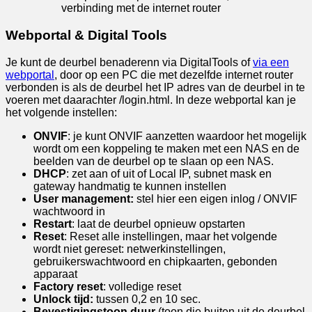
verbinding met de internet router
Webportal & Digital Tools
Je kunt de deurbel benaderenn via DigitalTools of
via een
webportal
, door op een PC die met dezelfde internet router
verbonden is als de deurbel het IP adres van de deurbel in te
voeren met daarachter /login.html. In deze webportal kan je
het volgende instellen:
ONVIF
: je kunt ONVIF aanzetten waardoor het mogelijk
wordt om een koppeling te maken met een NAS en de
beelden van de deurbel op te slaan op een NAS.
DHCP
: zet aan of uit of Local IP, subnet mask en
gateway handmatig te kunnen instellen
User management:
stel hier een eigen inlog / ONVIF
wachtwoord in
Restart
: laat de deurbel opnieuw opstarten
Reset
: Reset alle instellingen, maar het volgende
wordt niet gereset: netwerkinstellingen,
gebruikerswachtwoord en chipkaarten, gebonden
apparaat
Factory reset
: volledige reset
Unlock tijd:
tussen 0,2 en 10 sec.
Bevestigingstoon duur
(toon die buiten uit de deurbel