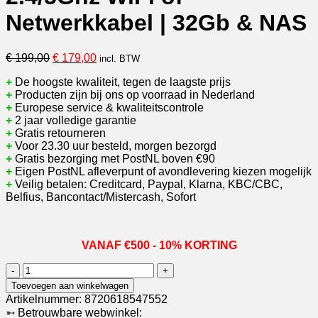
Netwerkkabel | 32Gb & NAS
Oorspronkelijke
Huidige
€
199,00
€
179,00
incl. BTW
prijs
prijs
+
De hoogste kwaliteit, tegen de laagste prijs
was:
is:
+
Producten zijn bij ons op voorraad in Nederland
€ 199,00.
€ 179,00.
+
Europese service & kwaliteitscontrole
+
2 jaar volledige garantie
+
Gratis retourneren
+
Voor 23.30 uur besteld, morgen bezorgd
+
Gratis bezorging met PostNL boven €90
+
Eigen PostNL afleverpunt of avondlevering kiezen mogelijk
+
Veilig betalen: Creditcard, Paypal, Klarna, KBC/CBC,
Belfius, Bancontact/Mistercash, Sofort
VANAF €500 - 10% KORTING
DS6670
PRO
Toevoegen aan winkelwagen
|
Artikelnummer:
8720618547552
HD
➵ Betrouwbare webwinkel: