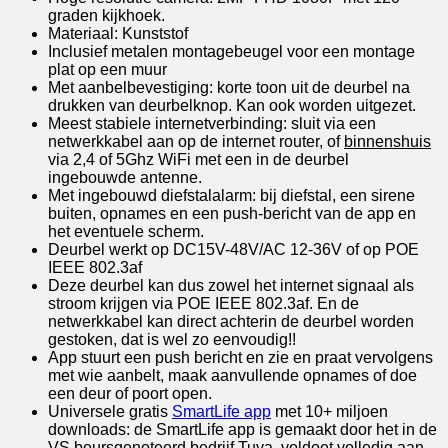
graden kijkhoek.
Materiaal: Kunststof
Inclusief metalen montagebeugel voor een montage
plat op een muur
Met aanbelbevestiging: korte toon uit de deurbel na
drukken van deurbelknop. Kan ook worden uitgezet.
Meest stabiele internetverbinding: sluit via een
netwerkkabel aan op de internet router, of
binnenshuis
via 2,4 of 5Ghz WiFi met een in de deurbel
ingebouwde antenne.
Met ingebouwd diefstalalarm: bij diefstal, een sirene
buiten, opnames en een push-bericht van de app en
het eventuele scherm.
Deurbel werkt op DC15V-48V/AC 12-36V of op POE
IEEE 802.3af
Deze deurbel kan dus zowel het internet signaal als
stroom krijgen via POE IEEE 802.3af. En de
netwerkkabel kan direct achterin de deurbel worden
gestoken, dat is wel zo eenvoudig!!
App stuurt een push bericht en zie en praat vervolgens
met wie aanbelt, maak aanvullende opnames of doe
een deur of poort open.
Universele gratis
SmartLife app
met 10+ miljoen
downloads: de SmartLife app is gemaakt door het in de
VS beursgenoteerd bedrijf Tuya, voldoet volledig aan