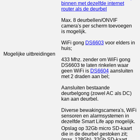
binnen met dezelfde internet
router als de deurbel
Max. 8 deurbellen/ONVIF
camera's per scherm toevoegen
is mogelijk.
WiFi gong
DS6603
voor elders in
huis;
Mogelijke uitbreidingen
433 Mhz. zender om WiFi gong
DS6603 te laten rinkelen waar
geen WiFi is
DS6604
aansluiten
met 2 draden aan bel;
Aansluiten bestaande
deurbelgong (zowel AC als DC)
kan aan deurbel.
Diverse bewakingscamera's, WiFi
sensoren en alarmsystemen in
dezelfde Smart Life app mogelijk.
Opslag op 32Gb micro SD-kaart
die in de deurbel gestoken zit;
(max. 128Gb), 32Gb SD-kaart