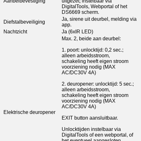
Aanbelbevestiging
uitgezet; instelbaar via
DigitalTools, Webportal of het
DS6669 scherm.
Ja, sirene uit deurbel, melding via
Diefstalbeveiliging
app.
Nachtzicht
Ja (6xIR LED)
Max. 2, beide aan deurbel:
1. poort: unlocktijd: 0,2 sec.;
alleen arbeidsstroom,
schakeling heeft eigen stroom
voorziening nodig (MAX
AC/DC30V 4A)
2. deuropener: unlocktijd: 5 sec.;
alleen arbeidsstroom,
schakeling heeft eigen stroom
voorziening nodig (MAX
AC/DC30V 4A)
Elektrische deuropener
EXIT button aansluitbaar.
Unlocktijden instelbaar via
DigitalTools of een webportal, of
het eventueel aangesloten