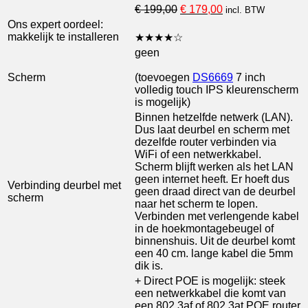
Oorspronkelijke
Huidige
€
199,00
€
179,00
incl. BTW
prijs
prijs
Ons expert oordeel:
was:
is:
makkelijk te installeren
★
★
★
★
☆
€ 199,00.
€ 179,00.
geen
Scherm
(toevoegen
DS6669
7 inch
volledig touch IPS kleurenscherm
is mogelijk)
Binnen hetzelfde netwerk (LAN).
Dus laat deurbel en scherm met
dezelfde router verbinden via
WiFi of een netwerkkabel.
Scherm blijft werken als het LAN
geen internet heeft. Er hoeft dus
Verbinding deurbel met
geen draad direct van de deurbel
scherm
naar het scherm te lopen.
Verbinden met verlengende kabel
in de hoekmontagebeugel of
binnenshuis. Uit de deurbel komt
een 40 cm. lange kabel die 5mm
dik is.
+ Direct POE is mogelijk: steek
een netwerkkabel die komt van
een 802.3af of 802.3at POE router