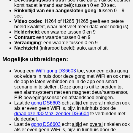
komt nadat iemand aanbelt): tussen 0 en 30 sec.
Rinkeltijd van een aangesloten gong
: tussen 0 – 9
sec.
Video codec
: H264 of H265 (H265 geeft een betere
beeld kwaliteit, waar niet veel meer data voor nodig is)
Helderheid
: een waarde tussen 0 en 9
Contrast
: een waarde tussen 0 en 9
Verzadiging
: een waarde tussen 0 en 9
Nachtzicht
(infrarood beeld): auto, aan of uit
Mogelijke uitbreidingen:
Voeg een
WiFi gong DS6603
toe, voor een extra gong
ook elders in huis door deze gong met WiFi en ook met
de app te laten verbinden en in de app een smart
scenario in te stellen. Deze gong is uit te breiden tot
een alarmsysteem met een magneet deur/raamsensor,
PIR bewegingssensor en afstandsbedieningen.
Laat de
gong DS6603
echt
altijd
en
overal
rinkelen ook
als er even geen WiFi is, bijv. in tuinhuis door de
draadloze 433Mhz. zender DS6604
te verbinden met
de deurbel.
Laat de
gong DS6603
echt
altijd
en
overal
rinkelen ook
als er even geen WiFi is, bijv. in tuinhuis door de