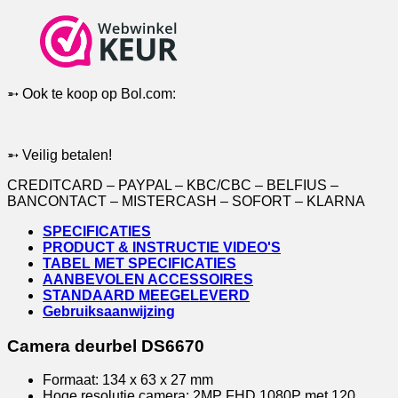
internet
deurbel
met
camera
+
Direct
➵ Ook te koop op Bol.com:
POE
&
Mifare
Chipreader
➵ Veilig betalen!
|
Zwart/Donkergrijs
CREDITCARD – PAYPAL – KBC/CBC – BELFIUS –
|
BANCONTACT – MISTERCASH – SOFORT – KLARNA
2.4/5Ghz
WiFi
SPECIFICATIES
of
PRODUCT & INSTRUCTIE VIDEO'S
Netwerkkabel
TABEL MET SPECIFICATIES
|
AANBEVOLEN ACCESSOIRES
32Gb
STANDAARD MEEGELEVERD
&
Gebruiksaanwijzing
NAS
aantal
Camera deurbel DS6670
Formaat: 134 x 63 x 27 mm
Hoge resolutie camera: 2MP FHD 1080P met 120