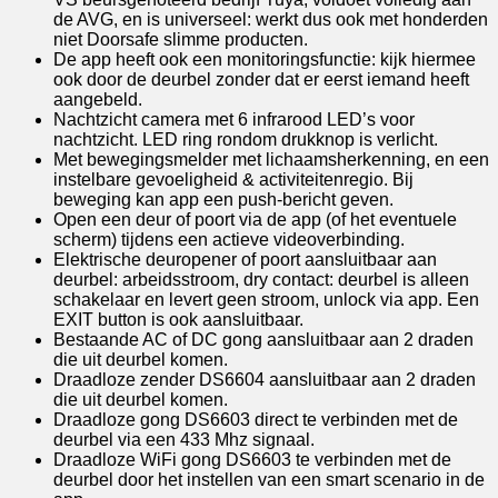
de AVG, en is universeel: werkt dus ook met honderden
niet Doorsafe slimme producten.
De app heeft ook een monitoringsfunctie: kijk hiermee
ook door de deurbel zonder dat er eerst iemand heeft
aangebeld.
Nachtzicht camera met 6 infrarood LED’s voor
nachtzicht. LED ring rondom drukknop is verlicht.
Met bewegingsmelder met lichaamsherkenning, en een
instelbare gevoeligheid & activiteitenregio. Bij
beweging kan app een push-bericht geven.
Open een deur of poort via de app (of het eventuele
scherm) tijdens een actieve videoverbinding.
Elektrische deuropener of poort aansluitbaar aan
deurbel: arbeidsstroom, dry contact: deurbel is alleen
schakelaar en levert geen stroom, unlock via app. Een
EXIT button is ook aansluitbaar.
Bestaande AC of DC gong aansluitbaar aan 2 draden
die uit deurbel komen.
Draadloze zender DS6604 aansluitbaar aan 2 draden
die uit deurbel komen.
Draadloze gong DS6603 direct te verbinden met de
deurbel via een 433 Mhz signaal.
Draadloze WiFi gong DS6603 te verbinden met de
deurbel door het instellen van een smart scenario in de