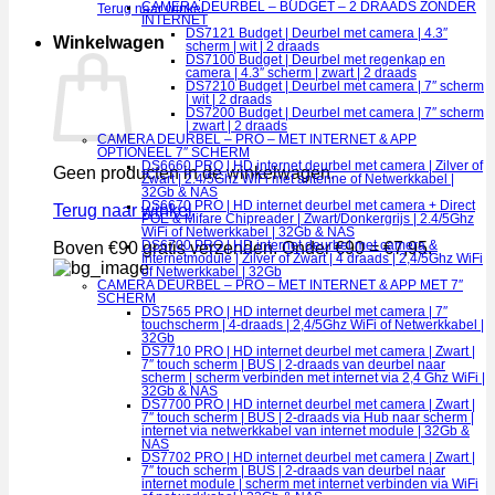
CAMERA DEURBEL – BUDGET – 2 DRAADS ZONDER
Terug naar winkel
INTERNET
DS7121 Budget | Deurbel met camera | 4.3″
Winkelwagen
scherm | wit | 2 draads
DS7100 Budget | Deurbel met regenkap en
camera | 4.3″ scherm | zwart | 2 draads
DS7210 Budget | Deurbel met camera | 7″ scherm
| wit | 2 draads
DS7200 Budget | Deurbel met camera | 7″ scherm
| zwart | 2 draads
CAMERA DEURBEL – PRO – MET INTERNET & APP
OPTIONEEL 7″ SCHERM
DS6660 PRO | HD internet deurbel met camera | Zilver of
Geen producten in de winkelwagen.
Zwart | 2.4/5Ghz WiFi met antenne of Netwerkkabel |
32Gb & NAS
DS6670 PRO | HD internet deurbel met camera + Direct
Terug naar winkel
POE & Mifare Chipreader | Zwart/Donkergrijs | 2.4/5Ghz
WiFi of Netwerkkabel | 32Gb & NAS
DS6700 PRO | HD internet deurbel met camera &
Boven €90 gratis verzenden. Onder €90 = €7,95.
Internetmodule | Zilver of Zwart | 4 draads | 2,4/5Ghz WiFi
of Netwerkkabel | 32Gb
CAMERA DEURBEL – PRO – MET INTERNET & APP MET 7″
SCHERM
DS7565 PRO | HD internet deurbel met camera | 7″
touchscherm | 4-draads | 2,4/5Ghz WiFi of Netwerkkabel |
32Gb
DS7710 PRO | HD internet deurbel met camera | Zwart |
7″ touch scherm | BUS | 2-draads van deurbel naar
scherm | scherm verbinden met internet via 2,4 Ghz WiFi |
32Gb & NAS
DS7700 PRO | HD internet deurbel met camera | Zwart |
7″ touch scherm | BUS | 2-draads via Hub naar scherm |
internet via netwerkkabel van internet module | 32Gb &
NAS
DS7702 PRO | HD internet deurbel met camera | Zwart |
7″ touch scherm | BUS | 2-draads van deurbel naar
internet module | scherm met internet verbinden via WiFi