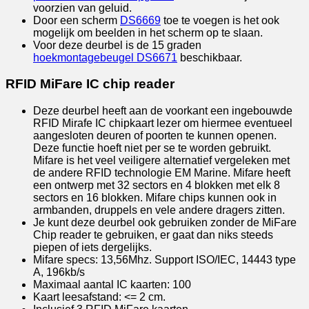
voorzien van geluid.
Door een scherm
DS6669
toe te voegen is het ook
mogelijk om beelden in het scherm op te slaan.
Voor deze deurbel is de 15 graden
hoekmontagebeugel DS6671
beschikbaar.
RFID MiFare IC chip reader
Deze deurbel heeft aan de voorkant een ingebouwde
RFID Mirafe IC chipkaart lezer om hiermee eventueel
aangesloten deuren of poorten te kunnen openen.
Deze functie hoeft niet per se te worden gebruikt.
Mifare is het veel veiligere alternatief vergeleken met
de andere RFID technologie EM Marine. Mifare heeft
een ontwerp met 32 sectors en 4 blokken met elk 8
sectors en 16 blokken. Mifare chips kunnen ook in
armbanden, druppels en vele andere dragers zitten.
Je kunt deze deurbel ook gebruiken zonder de MiFare
Chip reader te gebruiken, er gaat dan niks steeds
piepen of iets dergelijks.
Mifare specs: 13,56Mhz. Support ISO/IEC, 14443 type
A, 196kb/s
Maximaal aantal IC kaarten: 100
Kaart leesafstand: <= 2 cm.