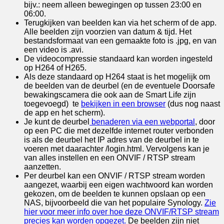
bijv.: neem alleen bewegingen op tussen 23:00 en
06:00.
Terugkijken van beelden kan via het scherm of de app.
Alle beelden zijn voorzien van datum & tijd. Het
bestandsformaat van een gemaakte foto is .jpg, en van
een video is .avi.
De videocompressie standaard kan worden ingesteld
op H264 of H265.
Als deze standaard op H264 staat is het mogelijk om
de beelden van de deurbel (en de eventuele Doorsafe
bewakingscamera die ook aan de Smart Life zijn
toegevoegd) te
bekijken in een browser
(dus nog naast
de app en het scherm).
Je kunt de deurbel
benaderen via een webportal
, door
op een PC die met dezelfde internet router verbonden
is als de deurbel het IP adres van de deurbel in te
voeren met daarachter /login.html. Vervolgens kan je
van alles instellen en een ONVIF / RTSP stream
aanzetten.
Per deurbel kan een ONVIF / RTSP stream worden
aangezet, waarbij een eigen wachtwoord kan worden
gekozen, om de beelden te kunnen opslaan op een
NAS, bijvoorbeeld die van het populaire Synology.
Zie
hier voor meer info over hoe deze ONVIF/RTSP stream
precies kan worden opgezet.
De beelden zijn niet