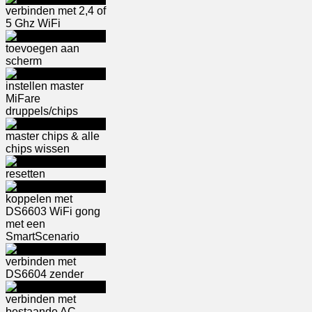
verbinden met 2,4 of
5 Ghz WiFi
toevoegen aan
scherm
instellen master
MiFare
druppels/chips
master chips & alle
chips wissen
resetten
koppelen met
DS6603 WiFi gong
met een
SmartScenario
verbinden met
DS6604 zender
verbinden met
bestaande AC