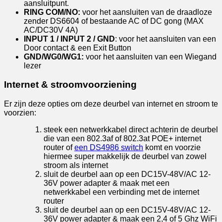
aansluitpunt.
RING COM/NO:
voor het aansluiten van de draadloze
zender DS6604 of bestaande AC of DC gong (MAX
AC/DC30V 4A)
INPUT 1 / INPUT 2 / GND
: voor het aansluiten van een
Door contact & een Exit Button
GND/WG0/WG1:
voor het aansluiten van een Wiegand
lezer
Internet & stroomvoorziening
Er zijn deze opties om deze deurbel van internet en stroom te
voorzien:
steek een netwerkkabel direct achterin de deurbel
die van een 802.3af of 802.3at POE+ internet
router of
een DS4986 switch
komt en voorzie
hiermee super makkelijk de deurbel van zowel
stroom als internet
sluit de deurbel aan op een DC15V-48V/AC 12-
36V power adapter & maak met een
netwerkkabel een verbinding met de internet
router
sluit de deurbel aan op een DC15V-48V/AC 12-
36V power adapter & maak een 2,4 of 5 Ghz WiFi