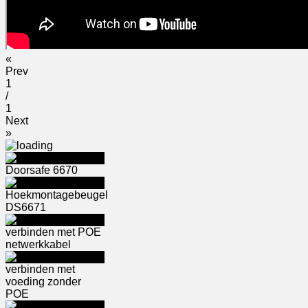
«
Prev
1
/
1
Next
»
Doorsafe 6670
Hoekmontagebeugel
DS6671
verbinden met POE
netwerkkabel
verbinden met
voeding zonder
POE