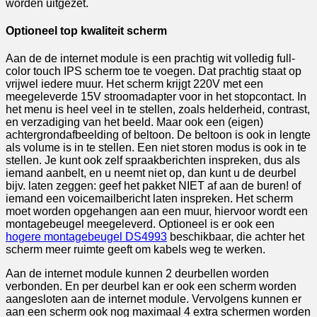
worden uitgezet.
Optioneel top kwaliteit scherm
Aan de de internet module is een prachtig wit volledig full-
color touch IPS scherm toe te voegen. Dat prachtig staat op
vrijwel iedere muur. Het scherm krijgt 220V met een
meegeleverde 15V stroomadapter voor in het stopcontact. In
het menu is heel veel in te stellen, zoals helderheid, contrast,
en verzadiging van het beeld. Maar ook een (eigen)
achtergrondafbeelding of beltoon. De beltoon is ook in lengte
als volume is in te stellen. Een niet storen modus is ook in te
stellen. Je kunt ook zelf spraakberichten inspreken, dus als
iemand aanbelt, en u neemt niet op, dan kunt u de deurbel
bijv. laten zeggen: geef het pakket NIET af aan de buren! of
iemand een voicemailbericht laten inspreken. Het scherm
moet worden opgehangen aan een muur, hiervoor wordt een
montagebeugel meegeleverd. Optioneel is er ook een
hogere montagebeugel DS4993
beschikbaar, die achter het
scherm meer ruimte geeft om kabels weg te werken.
Aan de internet module kunnen 2 deurbellen worden
verbonden. En per deurbel kan er ook een scherm worden
aangesloten aan de internet module. Vervolgens kunnen er
aan een scherm ook nog maximaal 4 extra schermen worden