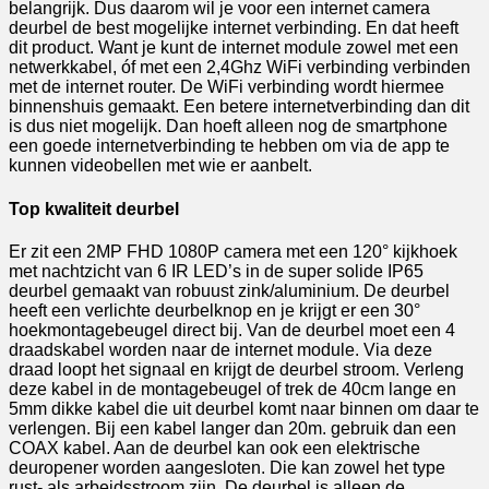
belangrijk. Dus daarom wil je voor een internet camera
deurbel de best mogelijke internet verbinding. En dat heeft
dit product. Want je kunt de internet module zowel met een
netwerkkabel, óf met een 2,4Ghz WiFi verbinding verbinden
met de internet router. De WiFi verbinding wordt hiermee
binnenshuis gemaakt. Een betere internetverbinding dan dit
is dus niet mogelijk. Dan hoeft alleen nog de smartphone
een goede internetverbinding te hebben om via de app te
kunnen videobellen met wie er aanbelt.
Top kwaliteit deurbel
Er zit een 2MP FHD 1080P camera met een 120° kijkhoek
met nachtzicht van 6 IR LED’s in de super solide IP65
deurbel gemaakt van robuust zink/aluminium. De deurbel
heeft een verlichte deurbelknop en je krijgt er een 30°
hoekmontagebeugel direct bij. Van de deurbel moet een 4
draadskabel worden naar de internet module. Via deze
draad loopt het signaal en krijgt de deurbel stroom. Verleng
deze kabel in de montagebeugel of trek de 40cm lange en
5mm dikke kabel die uit deurbel komt naar binnen om daar te
verlengen. Bij een kabel langer dan 20m. gebruik dan een
COAX kabel. Aan de deurbel kan ook een elektrische
deuropener worden aangesloten. Die kan zowel het type
rust- als arbeidsstroom zijn. De deurbel is alleen de