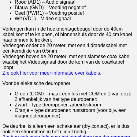
Rood (AD1) – Audio signaal
Blauw (GND) – Voeding negatief
Geel (PWR1) – Voeding positief
Wit (VD1) – Video signaal
Verlengen kan in de hoekmontagebeugel door de 40cm
kabel kort af te knippen, of binnenshuis door de 40 cm kabel
naar binnen te trekken.
Verlengen onder de 20 meter: met een 4 draadskabel met
een kerndikte van 0.5mm
Verlengen boven de 20 meter: met een siamese coax kabel
waarbij het Videosignaal door de kern van de coaxkabel
loopt
Zie ook hier voor meer informatie over kabels.
Voor de elektrische deuropener:
Groen (COM) – maak een lus met COM en 1 van deze
2 afhankelijk van het type deuropener:
Zwart – type deuropener: arbeidsstroom
Oranje – type deuropener: ruststroom (voor bijv. een
magneetdeuropener)
De deurbel is alleen een schakelaar (dry contact), er is dus
ook een stroombron in het circuit nodig.