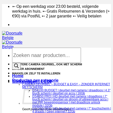
Ga
➵ Op een werkdag voor 23:00 besteld, volgende
naar
werkdag in huis. ➵ Gratis Retourneren & Verzenden (>
inhoud
€90) via PostNL ➵ 2 jaar garantie ➵ Veilig betalen
Products
search
DE BETERE CAMERA DEURBEL, OOK MET SCHERM
ZONDER ABONNEMENT
MAKKELIJK ZELF TE INSTALLEREN
Home
Producten per categorie
Winkelwagen /
€
0,00
CAMERA DEURBEL – BUDGET & EASY – ZONDER INTERNET
MET SCHERM
DS4100 BUDGET | deurbel met camera | draadloos | 4.3″
touch scherm | deurbel op accu | 16Gb
DS4650 PRO | HD deurbel met camera | draadloos | 7″
touch scherm | deurbel op stroom of uitneembare accu |
met PIR bewegingssensor | met draadloze unlock
module | 32Gb
DS7550 PRO | HD deurbel met camera | 7″ touchscherm |
Geen producten in de winkelwagen.
4 draads | Geen internet | 32Gb