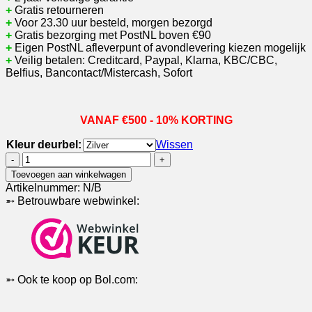
+
Gratis retourneren
+
Voor 23.30 uur besteld, morgen bezorgd
+
Gratis bezorging met PostNL boven €90
+
Eigen PostNL afleverpunt of avondlevering kiezen mogelijk
+
Veilig betalen: Creditcard, Paypal, Klarna, KBC/CBC,
Belfius, Bancontact/Mistercash, Sofort
VANAF €500 - 10% KORTING
Kleur deurbel:
Wissen
DS6706
PRO
Toevoegen aan winkelwagen
|
Artikelnummer:
N/B
HD
➵ Betrouwbare webwinkel:
internet
deurbel
met
camera
|
Zilver
➵ Ook te koop op Bol.com:
of
Zwart
|