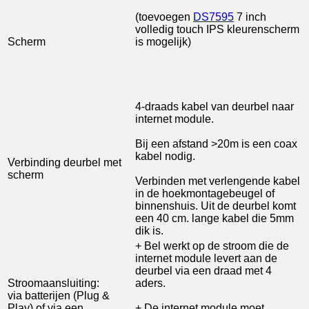
(toevoegen
DS7595
7 inch
volledig touch IPS kleurenscherm
Scherm
is mogelijk)
4-draads kabel van deurbel naar
internet module.
Bij een afstand >20m is een coax
kabel nodig.
Verbinding deurbel met
scherm
Verbinden met verlengende kabel
in de hoekmontagebeugel of
binnenshuis. Uit de deurbel komt
een 40 cm. lange kabel die 5mm
dik is.
+ Bel werkt op de stroom die de
internet module levert aan de
deurbel via een draad met 4
Stroomaansluiting:
aders.
via batterijen (Plug &
Play) of via een
+ De internet module moet