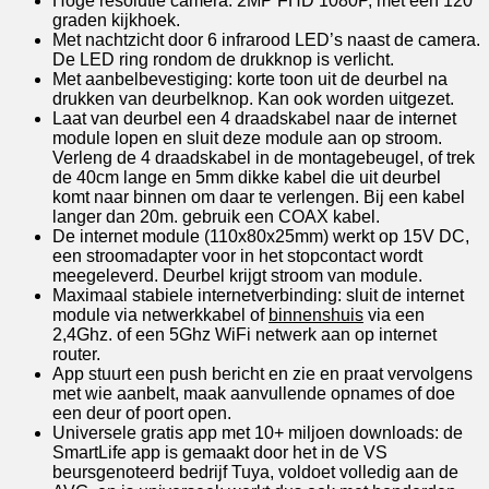
Hoge resolutie camera: 2MP FHD 1080P, met een 120
graden kijkhoek.
Met nachtzicht door 6 infrarood LED’s naast de camera.
De LED ring rondom de drukknop is verlicht.
Met aanbelbevestiging: korte toon uit de deurbel na
drukken van deurbelknop. Kan ook worden uitgezet.
Laat van deurbel een 4 draadskabel naar de internet
module lopen en sluit deze module aan op stroom.
Verleng de 4 draadskabel in de montagebeugel, of trek
de 40cm lange en 5mm dikke kabel die uit deurbel
komt naar binnen om daar te verlengen. Bij een kabel
langer dan 20m. gebruik een COAX kabel.
De internet module (110x80x25mm) werkt op 15V DC,
een stroomadapter voor in het stopcontact wordt
meegeleverd. Deurbel krijgt stroom van module.
Maximaal stabiele internetverbinding: sluit de internet
module via netwerkkabel of
binnenshuis
via een
2,4Ghz. of een 5Ghz WiFi netwerk aan op internet
router.
App stuurt een push bericht en zie en praat vervolgens
met wie aanbelt, maak aanvullende opnames of doe
een deur of poort open.
Universele gratis app met 10+ miljoen downloads: de
SmartLife app is gemaakt door het in de VS
beursgenoteerd bedrijf Tuya, voldoet volledig aan de