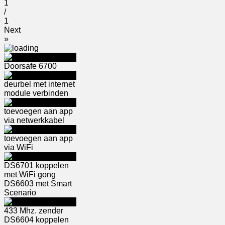
1
/
1
Next
»
Doorsafe 6700
deurbel met internet
module verbinden
toevoegen aan app
via netwerkkabel
toevoegen aan app
via WiFi
DS6701 koppelen
met WiFi gong
DS6603 met Smart
Scenario
433 Mhz. zender
DS6604 koppelen