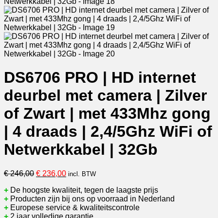
DS6706 PRO | HD internet
deurbel met camera | Zilver
of Zwart | met 433Mhz gong
| 4 draads | 2,4/5Ghz WiFi of
Netwerkkabel | 32Gb
Oorspronkelijke
Huidige
€
246,00
€
236,00
incl. BTW
prijs
prijs
+
De hoogste kwaliteit, tegen de laagste prijs
was:
is:
+
Producten zijn bij ons op voorraad in Nederland
€ 246,00.
€ 236,00.
+
Europese service & kwaliteitscontrole
+
2 jaar volledige garantie