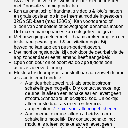
AVG, en is universeel: werkt dus ook met honderden
niet Doorsafe slimme producten.
Kan automatisch of handmatig video’s & foto’s maken
en gratis opslaan op in de internet module ingestoken
32Gb SD-kaart (max 128Gb). Kan voortdurend of
alleen van aanbellers of bewegingen opnames maken.
Het maken van opnames kan ook geheel uitgezet.
Met bewegingsmelder met lichaamsherkenning, en een
instelbare gevoeligheid & activiteitenregio. Bij
beweging kan app een push-bericht geven.
Met monitoringsfunctie: kijk ook door de deurbel via de
app zonder dat er eerst iemand heeft aangebeld.
Open een deur en of poort via de app tijdens een
actieve videoverbinding.
Elektrische deuropener aansluitbaar aan zowel deurbel
als aan internet module.
Aan deurbel
: zowel rust- als arbeidsstroom
schakelingen mogelijk. Dry contact schakeling:
deurbel is alleen een schakelaar en levert geen
stroom. Standaard unlocktijd: 5 sec. Unlocktijd
alleen instelbaar als er een scherm is
aangesloten.
Zie hier voor alle mogelijkheden.
Aan internet module
: alleen arbeidsstroom
schakeling mogelijk. Dry contact schakeling:
module is alleen schakelaar en levert geen