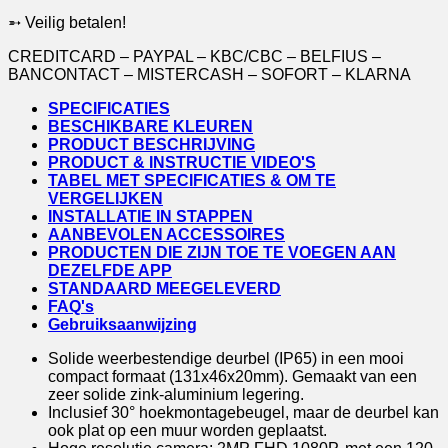
met
➵ Veilig betalen!
433Mhz
gong
CREDITCARD – PAYPAL – KBC/CBC – BELFIUS –
|
BANCONTACT – MISTERCASH – SOFORT – KLARNA
4
draads
SPECIFICATIES
|
BESCHIKBARE KLEUREN
2,4/5Ghz
PRODUCT BESCHRIJVING
WiFi
PRODUCT & INSTRUCTIE VIDEO'S
of
TABEL MET SPECIFICATIES & OM TE
Netwerkkabel
VERGELIJKEN
|
INSTALLATIE IN STAPPEN
32Gb
AANBEVOLEN ACCESSOIRES
aantal
PRODUCTEN DIE ZIJN TOE TE VOEGEN AAN
DEZELFDE APP
STANDAARD MEEGELEVERD
FAQ's
Gebruiksaanwijzing
Solide weerbestendige deurbel (IP65) in een mooi
compact formaat (131x46x20mm). Gemaakt van een
zeer solide zink-aluminium legering.
Inclusief 30° hoekmontagebeugel, maar de deurbel kan
ook plat op een muur worden geplaatst.