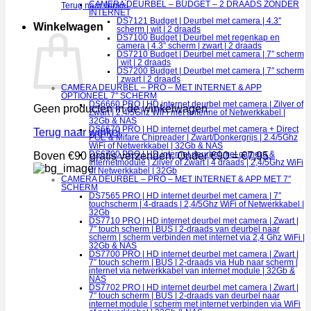
CAMERA DEURBEL – BUDGET – 2 DRAADS ZONDER
Terug naar winkel
INTERNET
DS7121 Budget | Deurbel met camera | 4.3″
Winkelwagen
scherm | wit | 2 draads
DS7100 Budget | Deurbel met regenkap en
camera | 4.3″ scherm | zwart | 2 draads
DS7210 Budget | Deurbel met camera | 7″ scherm
| wit | 2 draads
DS7200 Budget | Deurbel met camera | 7″ scherm
| zwart | 2 draads
CAMERA DEURBEL – PRO – MET INTERNET & APP
OPTIONEEL 7″ SCHERM
DS6660 PRO | HD internet deurbel met camera | Zilver of
Geen producten in de winkelwagen.
Zwart | 2.4/5Ghz WiFi met antenne of Netwerkkabel |
32Gb & NAS
DS6670 PRO | HD internet deurbel met camera + Direct
Terug naar winkel
POE & Mifare Chipreader | Zwart/Donkergrijs | 2.4/5Ghz
WiFi of Netwerkkabel | 32Gb & NAS
DS6700 PRO | HD internet deurbel met camera &
Boven €90 gratis verzenden. Onder €90 = €7,95.
Internetmodule | Zilver of Zwart | 4 draads | 2,4/5Ghz WiFi
of Netwerkkabel | 32Gb
CAMERA DEURBEL – PRO – MET INTERNET & APP MET 7″
SCHERM
DS7565 PRO | HD internet deurbel met camera | 7″
touchscherm | 4-draads | 2,4/5Ghz WiFi of Netwerkkabel |
32Gb
DS7710 PRO | HD internet deurbel met camera | Zwart |
7″ touch scherm | BUS | 2-draads van deurbel naar
scherm | scherm verbinden met internet via 2,4 Ghz WiFi |
32Gb & NAS
DS7700 PRO | HD internet deurbel met camera | Zwart |
7″ touch scherm | BUS | 2-draads via Hub naar scherm |
internet via netwerkkabel van internet module | 32Gb &
NAS
DS7702 PRO | HD internet deurbel met camera | Zwart |
7″ touch scherm | BUS | 2-draads van deurbel naar
internet module | scherm met internet verbinden via WiFi