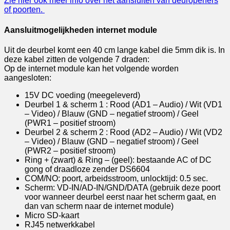
Zie hier ook meer info over het aansluiten van deuropeners
of poorten.
Aansluitmogelijkheden internet module
Uit de deurbel komt een 40 cm lange kabel die 5mm dik is. In
deze kabel zitten de volgende 7 draden:
Op de internet module kan het volgende worden
aangesloten:
15V DC voeding (meegeleverd)
Deurbel 1 & scherm 1 : Rood (AD1 – Audio) / Wit (VD1
– Video) / Blauw (GND – negatief stroom) / Geel
(PWR1 – positief stroom)
Deurbel 2 & scherm 2 : Rood (AD2 – Audio) / Wit (VD2
– Video) / Blauw (GND – negatief stroom) / Geel
(PWR2 – positief stroom)
Ring + (zwart) & Ring – (geel): bestaande AC of DC
gong of draadloze zender DS6604
COM/NO: poort, arbeidsstroom, unlocktijd: 0.5 sec.
Scherm: VD-IN/AD-IN/GND/DATA (gebruik deze poort
voor wanneer deurbel eerst naar het scherm gaat, en
dan van scherm naar de internet module)
Micro SD-kaart
RJ45 netwerkkabel