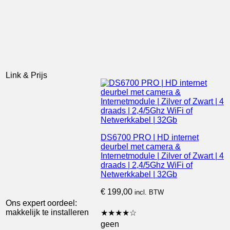
Link & Prijs
DS6700 PRO | HD internet
deurbel met camera &
Internetmodule | Zilver of Zwart | 4
draads | 2,4/5Ghz WiFi of
Netwerkkabel | 32Gb
€
199,00
incl. BTW
Ons expert oordeel:
makkelijk te installeren
★
★
★
★
☆
geen