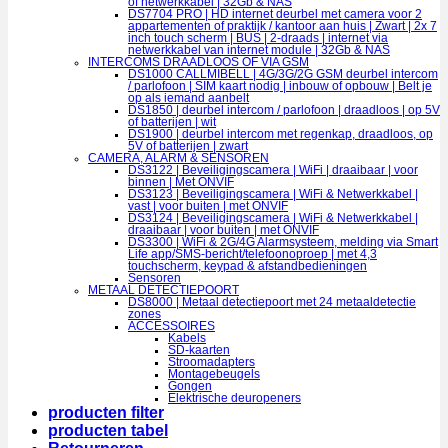
of netwerkkabel | 32Gb & NAS
DS7704 PRO | HD internet deurbel met camera voor 2
appartementen of praktijk / kantoor aan huis | Zwart | 2x 7
inch touch scherm | BUS | 2-draads | internet via
netwerkkabel van internet module | 32Gb & NAS
INTERCOMS DRAADLOOS OF VIA GSM
DS1000 CALLMIBELL | 4G/3G/2G GSM deurbel intercom
/ parlofoon | SIM kaart nodig | inbouw of opbouw | Belt je
op als iemand aanbelt
DS1850 | deurbel intercom / parlofoon | draadloos | op 5V
of batterijen | wit
DS1900 | deurbel intercom met regenkap, draadloos, op
5V of batterijen | zwart
CAMERA, ALARM & SENSOREN
DS3122 | Beveiligingscamera | WiFi | draaibaar | voor
binnen | Met ONVIF
DS3123 | Beveiligingscamera | WiFi & Netwerkkabel |
vast | voor buiten | met ONVIF
DS3124 | Beveiligingscamera | WiFi & Netwerkkabel |
draaibaar | voor buiten | met ONVIF
DS3300 | WiFi & 2G/4G Alarmsysteem, melding via Smart
Life app/SMS-bericht/telefoonoproep | met 4,3
touchscherm, keypad & afstandbedieningen
Sensoren
METAAL DETECTIEPOORT
DS8000 | Metaal detectiepoort met 24 metaaldetectie
zones
ACCESSOIRES
Kabels
SD-kaarten
Stroomadapters
Montagebeugels
Gongen
Elektrische deuropeners
producten filter
producten tabel