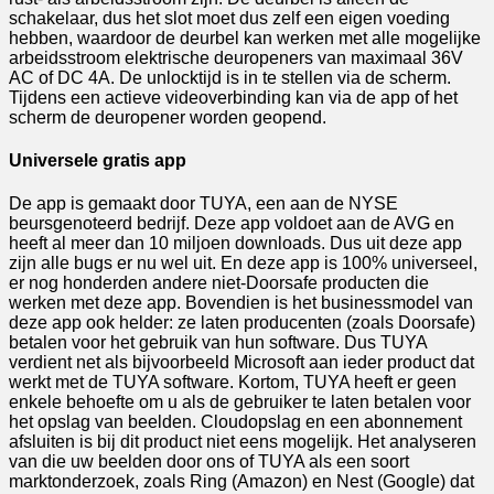
schakelaar, dus het slot moet dus zelf een eigen voeding
hebben, waardoor de deurbel kan werken met alle mogelijke
arbeidsstroom elektrische deuropeners van maximaal 36V
AC of DC 4A. De unlocktijd is in te stellen via de scherm.
Tijdens een actieve videoverbinding kan via de app of het
scherm de deuropener worden geopend.
Universele gratis app
De app is gemaakt door TUYA, een aan de NYSE
beursgenoteerd bedrijf. Deze app voldoet aan de AVG en
heeft al meer dan 10 miljoen downloads. Dus uit deze app
zijn alle bugs er nu wel uit. En deze app is 100% universeel,
er nog honderden andere niet-Doorsafe producten die
werken met deze app. Bovendien is het businessmodel van
deze app ook helder: ze laten producenten (zoals Doorsafe)
betalen voor het gebruik van hun software. Dus TUYA
verdient net als bijvoorbeeld Microsoft aan ieder product dat
werkt met de TUYA software. Kortom, TUYA heeft er geen
enkele behoefte om u als de gebruiker te laten betalen voor
het opslag van beelden. Cloudopslag en een abonnement
afsluiten is bij dit product niet eens mogelijk. Het analyseren
van die uw beelden door ons of TUYA als een soort
marktonderzoek, zoals Ring (Amazon) en Nest (Google) dat