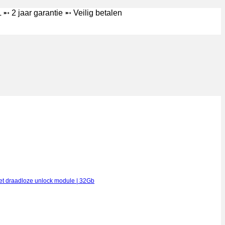
➵ 2 jaar garantie ➵ Veilig betalen
et draadloze unlock module | 32Gb