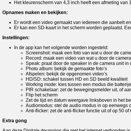
Het kleurenscherm van 4,3 inch heeft een afmeting van 
Opnames maken en bekijken:
Er wordt een video gemaakt van iedereen die aanbelt e
Er kan een SD-kaart in het scherm worden geplaatst. E
Instellingen:
In de app kan het volgende worden ingesteld:
Screenshot: maak een foto van wat u door de came
Record: maak een video van wat u door de camera 
Speak: praat door de speaker in de camera unit in 
Photo album: bekijk de gemaakte foto’s
Afspelen: bekijk de opgenomen video’s
HD/SD: schakel tussen HD en SD beeld kwaliteit
Working mode: kies tussen een modus die batterij
PIR schakelaar: zet de bewegingsmelder uit, of aa
Flip het scherm
Zet de tijd en datum weergave linksboven in het bee
Audiomodus: stel de audio modus in op eenwegs 
Anti-flicker: zet de anti-flicker functie uit of op 50 of
Extra gong
Aan deze Digitale deurspion die met het internet verbonden i