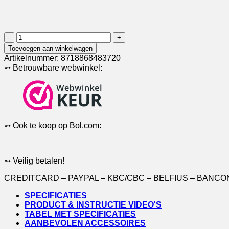
DS6914
|
Toevoegen aan winkelwagen
Digitale
Artikelnummer:
8718868483720
internet
➵ Betrouwbare webwinkel:
deurspion
met
deurbel
|
2,4
Ghz
➵ Ook te koop op Bol.com:
WiFi
|
4,3"
scherm
➵ Veilig betalen!
|
met
CREDITCARD – PAYPAL – KBC/CBC – BELFIUS – BANC
deurbel
drukknop
SPECIFICATIES
|
PRODUCT & INSTRUCTIE VIDEO'S
met
TABEL MET SPECIFICATIES
PIR
AANBEVOLEN ACCESSOIRES