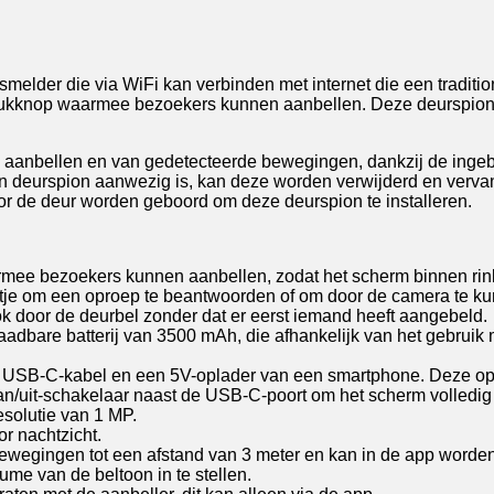
smelder die via WiFi kan verbinden met internet die een traditio
 drukknop waarmee bezoekers kunnen aanbellen. Deze deurspion 
e aanbellen en van gedetecteerde bewegingen, dankzij de ing
en deurspion aanwezig is, kan deze worden verwijderd en vervang
r de deur worden geboord om deze deurspion te installeren.
mee bezoekers kunnen aanbellen, zodat het scherm binnen rinke
je om een oproep te beantwoorden of om door de camera te kunn
ok door de deurbel zonder dat er eerst iemand heeft aangebeld.
aadbare batterij van 3500 mAh, die afhankelijk van het gebrui
 USB-C-kabel en een 5V-oplader van een smartphone. Deze op
an/uit-schakelaar naast de USB-C-poort om het scherm volledig 
esolutie van 1 MP.
r nachtzicht.
egingen tot een afstand van 3 meter en kan in de app worden 
ume van de beltoon in te stellen.