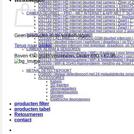
Winkelwagen
DS6660 PRO | HD internet deurbel met camera | Zilver of 
DS6670 PRO | HD internet deurbel met camera + Direct POE
DS6700 PRO | HD internet deurbel met camera & Internetmod
CAMERA DEURBEL – PRO – MET INTERNET & APP MET 7″ SC
DS7565 PRO | HD internet deurbel met camera | 7″ touchsc
DS7710 PRO | HD internet deurbel met camera | Zwart | 7″
DS7700 PRO | HD internet deurbel met camera | Zwart | 7″ 
DS7702 PRO | HD internet deurbel met camera | Zwart | 7″ 
DS7704 PRO | HD internet deurbel met camera voor 2 apparte
INTERCOMS DRAADLOOS OF VIA GSM
Geen producten in de winkelwagen.
DS1000 CALLMIBELL | 4G/3G/2G GSM deurbel intercom / parl
DS1850 | deurbel intercom / parlofoon | draadloos | op 5V of 
Terug naar winkel
DS1900 | deurbel intercom met regenkap, draadloos, op 5V o
CAMERA, ALARM & SENSOREN
DS3122 | Beveiligingscamera | WiFi | draaibaar | voor bin
Boven €90 gratis verzenden. Onder €90 = €7,95.
DS3123 | Beveiligingscamera | WiFi & Netwerkkabel | vast 
DS3124 | Beveiligingscamera | WiFi & Netwerkkabel | draai
DS3300 | WiFi & 2G/4G Alarmsysteem, melding via Smart L
Sensoren
METAAL DETECTIEPOORT
DS8000 | Metaal detectiepoort met 24 metaaldetectie zone
ACCESSOIRES
Kabels
SD-kaarten
Stroomadapters
Montagebeugels
Gongen
Elektrische deuropeners
producten filter
producten tabel
Retourneren
contact