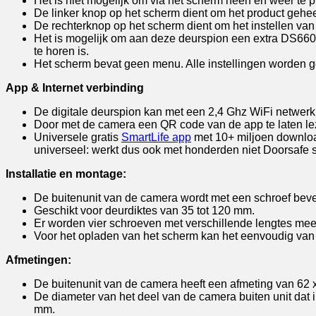
Het is niet mogelijk om via het scherm heen en weer te pr
De linker knop op het scherm dient om het product geheel
De rechterknop op het scherm dient om het instellen va
Het is mogelijk om aan deze deurspion een extra DS6603 
te horen is.
Het scherm bevat geen menu. Alle instellingen worden 
App & Internet verbinding
De digitale deurspion kan met een 2,4 Ghz WiFi netwer
Door met de camera een QR code van de app te laten le
Universele gratis
SmartLife app
met 10+ miljoen download
universeel: werkt dus ook met honderden niet Doorsafe 
Installatie en montage:
De buitenunit van de camera wordt met een schroef beve
Geschikt voor deurdiktes van 35 tot 120 mm.
Er worden vier schroeven met verschillende lengtes meeg
Voor het opladen van het scherm kan het eenvoudig van
Afmetingen:
De buitenunit van de camera heeft een afmeting van 62 
De diameter van het deel van de camera buiten unit dat
mm.