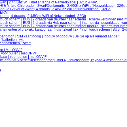
Zwart | 2.4/5Ghz WiFi met antenne of Netwerkkabel | 32Gb & NAS
 & Mifare Chipreader | Zwart/Donkergrijs | 2.4/5Ghz WiFi of Netwerkkabel | 32Gb
ule | Zilver of Zwart | 4 draads | 2,4/5Ghz WiFi of Netwerkkabel | 32Gb
HERM
herm | 4-draads | 2,4/5Ghz WiFi of Netwerkkabel | 32Gb
 touch scherm | BUS | 2-draads van deurbel naar scherm | scherm verbinden met in
touch scherm | BUS | 2-draads via Hub naar scherm | internet via netwerkkabel va
touch scherm | BUS | 2-draads van deurbel naar internet module | scherm met inte
menten of praktijk / kantoor aan huis | Zwart | 2x 7 inch touch scherm | BUS | 2-
ofoon | SIM kaart nodig | inbouw of opbouw | Belt je op als iemand aanbelt
batterijen | wit
f batterijen | zwart
nen | Met ONVIF
| voor buiten | met ONVIF
baar | voor buiten | met ONVIF
ife app/SMS-bericht/telefoonoproep | met 4,3 touchscherm, keypad & afstandbedi
s