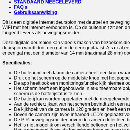
bewegingsmelder
STANDAARD MEEGELEVERD
|
FAQ's
maakt
Gebruiksaanwijzing
video's
|
Dit is een digitale internet deurspion met deurbel en beweging
16Gb
WiFI met het internet verbonden is. Op de buitenunit zit een
aantal
fungeert tevens als bewegingsmelder.
Deze digitale deurspion kan video’s maken van bezoekers di
deurspion wordt door een gat in de deur geplaatst. Als er al e
er een gat met een diameter van 14 mm (maximaal 28 mm) doo
Specificaties:
De buitenunit met daarin de camera heeft een knop waar
Druk op het scherm op de middelste knop met het poppet
De app heeft ook een monitoringsfunctie: kijk hiermee o
Het scherm heeft een ingebouwde, niet-uitneembare opl
scherm is de batterijstatus te zien.
De batterij kan worden opgeladen met de meegeleverde
Aan de rechterzijkant van het scherm bevindt zich een a
De kijkhoek van de camera is 120 graden en heeft een r
Boven de camera zijn twee infrarood-LED’s geplaatst voo
De PIR-bewegingsmelder boven de camera detecteert bew
Het is niet mogelijk om verschillende beltonen en het vol