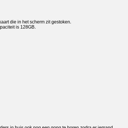
rt die in het scherm zit gestoken.
aciteit is 128GB.
ers in huis ook nog een gong te horen zodra er iemand