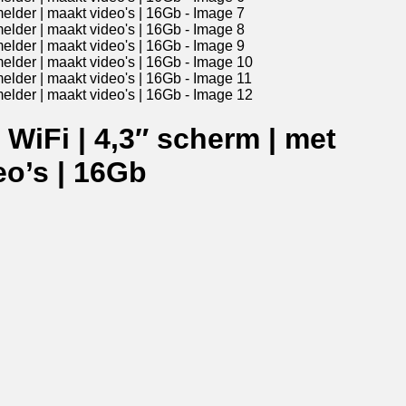
 WiFi | 4,3″ scherm | met
eo’s | 16Gb