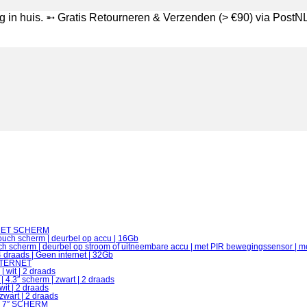
in huis. ➵ Gratis Retourneren & Verzenden (> €90) via PostNL 
MET SCHERM
ouch scherm | deurbel op accu | 16Gb
ch scherm | deurbel op stroom of uitneembare accu | met PIR bewegingssensor | m
draads | Geen internet | 32Gb
NTERNET
 wit | 2 draads
4.3″ scherm | zwart | 2 draads
it | 2 draads
zwart | 2 draads
 7″ SCHERM