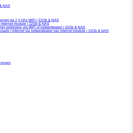
 & NAS
ternet via 2,4 Ghz WiFi | 32Gb & NAS
n internet module | 32Gb & NAS
rnet verbinden via WiFi of netwerkkabel | 32Gb & NAS
draads | internet via netwerkkabel van internet module | 32Gb & NAS
eningen