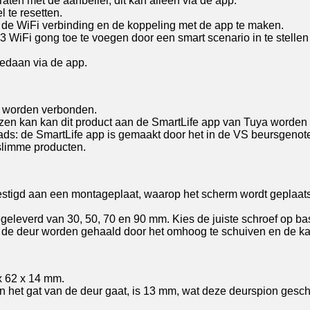
aten met de aanbeller, dit kan alleen via de app.
 te resetten.
n de WiFi verbinding en de koppeling met de app te maken.
WiFi gong toe te voegen door een smart scenario in te stellen i
gedaan via de app.
k worden verbonden.
zen kan kan dit product aan de SmartLife app van Tuya worden
s: de SmartLife app is gemaakt door het in de VS beursgenotee
slimme producten.
stigd aan een montageplaat, waarop het scherm wordt geplaats
eleverd van 30, 50, 70 en 90 mm. Kies de juiste schroef op bas
 de deur worden gehaald door het omhoog te schuiven en de ka
x 62 x 14 mm.
 in het gat van de deur gaat, is 13 mm, wat deze deurspion ges