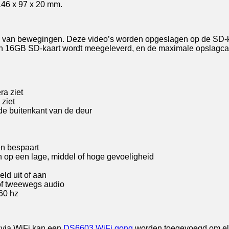
146 x 97 x 20 mm.
n van bewegingen. Deze video’s worden opgeslagen op de SD-kaa
en 16GB SD-kaart wordt meegeleverd, en de maximale opslagcap
ra ziet
ziet
de buitenkant van de deur
en bespaart
n op een lage, middel of hoge gevoeligheid
ld uit of aan
of tweewegs audio
 60 hz
s via WiFi kan een
DS6603 WiFi gong
worden toegevoegd om eld