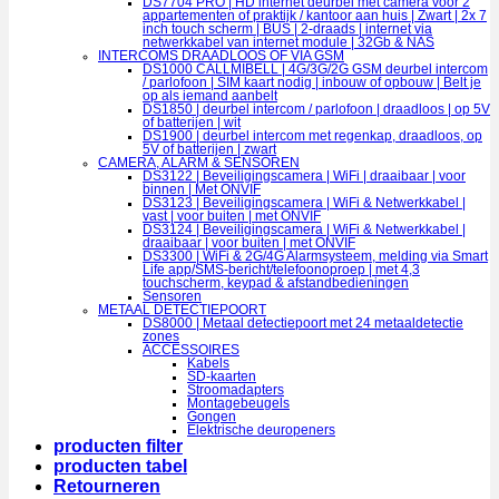
DS7704 PRO | HD internet deurbel met camera voor 2
appartementen of praktijk / kantoor aan huis | Zwart | 2x 7
inch touch scherm | BUS | 2-draads | internet via
netwerkkabel van internet module | 32Gb & NAS
INTERCOMS DRAADLOOS OF VIA GSM
DS1000 CALLMIBELL | 4G/3G/2G GSM deurbel intercom
/ parlofoon | SIM kaart nodig | inbouw of opbouw | Belt je
op als iemand aanbelt
DS1850 | deurbel intercom / parlofoon | draadloos | op 5V
of batterijen | wit
DS1900 | deurbel intercom met regenkap, draadloos, op
5V of batterijen | zwart
CAMERA, ALARM & SENSOREN
DS3122 | Beveiligingscamera | WiFi | draaibaar | voor
binnen | Met ONVIF
DS3123 | Beveiligingscamera | WiFi & Netwerkkabel |
vast | voor buiten | met ONVIF
DS3124 | Beveiligingscamera | WiFi & Netwerkkabel |
draaibaar | voor buiten | met ONVIF
DS3300 | WiFi & 2G/4G Alarmsysteem, melding via Smart
Life app/SMS-bericht/telefoonoproep | met 4,3
touchscherm, keypad & afstandbedieningen
Sensoren
METAAL DETECTIEPOORT
DS8000 | Metaal detectiepoort met 24 metaaldetectie
zones
ACCESSOIRES
Kabels
SD-kaarten
Stroomadapters
Montagebeugels
Gongen
Elektrische deuropeners
producten filter
producten tabel
Retourneren