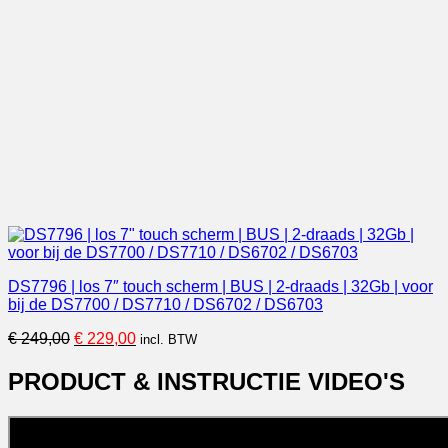
DS7796 | los 7″ touch scherm | BUS | 2-draads | 32Gb | voor
bij de DS7700 / DS7710 / DS6702 / DS6703
Oorspronkelijke
Huidige
€
249,00
€
229,00
incl. BTW
prijs
prijs
was:
is:
PRODUCT & INSTRUCTIE VIDEO'S
€ 249,00.
€ 229,00.