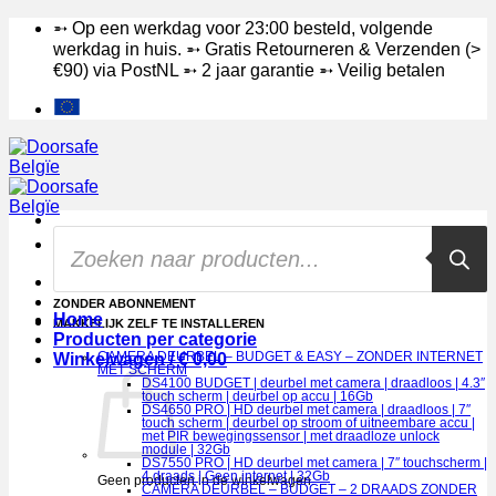
Ga
➵ Op een werkdag voor 23:00 besteld, volgende
naar
werkdag in huis. ➵ Gratis Retourneren & Verzenden (>
inhoud
€90) via PostNL ➵ 2 jaar garantie ➵ Veilig betalen
Products
search
DE BETERE CAMERA DEURBEL, OOK MET SCHERM
ZONDER ABONNEMENT
Home
MAKKELIJK ZELF TE INSTALLEREN
Producten per categorie
Winkelwagen /
CAMERA DEURBEL – BUDGET & EASY – ZONDER INTERNET
€
0,00
MET SCHERM
DS4100 BUDGET | deurbel met camera | draadloos | 4.3″
touch scherm | deurbel op accu | 16Gb
DS4650 PRO | HD deurbel met camera | draadloos | 7″
touch scherm | deurbel op stroom of uitneembare accu |
met PIR bewegingssensor | met draadloze unlock
module | 32Gb
DS7550 PRO | HD deurbel met camera | 7″ touchscherm |
4 draads | Geen internet | 32Gb
Geen producten in de winkelwagen.
CAMERA DEURBEL – BUDGET – 2 DRAADS ZONDER