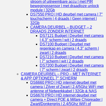
stroom of uitneembare accu | met PIR
bewegingssensor | met draadloze unlock
module | 32Gb
DS7550 PRO | HD deurbel met camera | 7″
touchscherm | 4 draads | Geen internet |
32Gb
CAMERA DEURBEL – BUDGET – 2
DRAADS ZONDER INTERNET
DS7121 Budget | Deurbel met camera
| 4.3″ scherm | wit | 2 draads
DS7100 Budget | Deurbel met
regenkap en camera | 4.3″ scherm |
zwart | 2 draads
DS7210 Budget | Deurbel met camera
| 7″ scherm | wit | 2 draads
DS7200 Budget | Deurbel met camera
| 7″ scherm | zwart | 2 draads
CAMERA DEURBEL – PRO – MET INTERNET
& APP OPTIONEEL 7″ SCHERM
DS6660 PRO | HD internet deurbel met
camera | Zilver of Zwart | 2.4/5Ghz WiFi met
antenne of Netwerkkabel | 32Gb & NAS
DS6670 PRO | HD internet deurbel met
camera + Direct POE & Mifare Chipreader |
Zwart/Donkergrijs | 2.4/5Ghz WiFi of