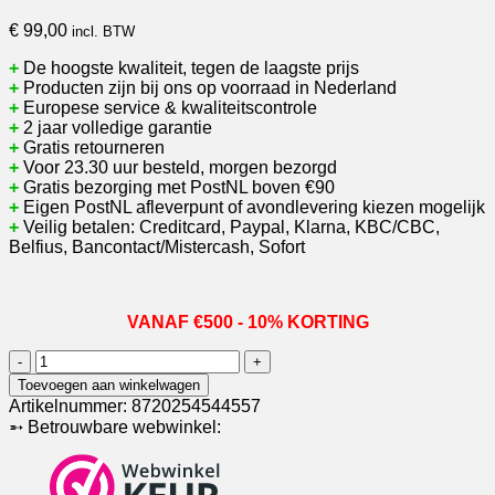
€
99,00
incl. BTW
+
De hoogste kwaliteit, tegen de laagste prijs
+
Producten zijn bij ons op voorraad in Nederland
+
Europese service & kwaliteitscontrole
+
2 jaar volledige garantie
+
Gratis retourneren
+
Voor 23.30 uur besteld, morgen bezorgd
+
Gratis bezorging met PostNL boven €90
+
Eigen PostNL afleverpunt of avondlevering kiezen mogelijk
+
Veilig betalen: Creditcard, Paypal, Klarna, KBC/CBC,
Belfius, Bancontact/Mistercash, Sofort
VANAF €500 - 10% KORTING
DS7785
|
Toevoegen aan winkelwagen
losse
Artikelnummer:
8720254544557
HD
➵ Betrouwbare webwinkel:
video
deurbel
met