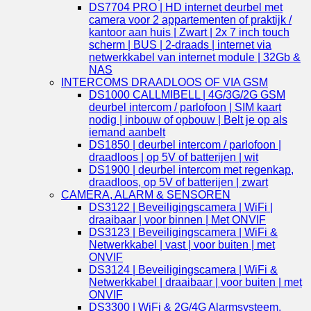
DS7704 PRO | HD internet deurbel met
camera voor 2 appartementen of praktijk /
kantoor aan huis | Zwart | 2x 7 inch touch
scherm | BUS | 2-draads | internet via
netwerkkabel van internet module | 32Gb &
NAS
INTERCOMS DRAADLOOS OF VIA GSM
DS1000 CALLMIBELL | 4G/3G/2G GSM
deurbel intercom / parlofoon | SIM kaart
nodig | inbouw of opbouw | Belt je op als
iemand aanbelt
DS1850 | deurbel intercom / parlofoon |
draadloos | op 5V of batterijen | wit
DS1900 | deurbel intercom met regenkap,
draadloos, op 5V of batterijen | zwart
CAMERA, ALARM & SENSOREN
DS3122 | Beveiligingscamera | WiFi |
draaibaar | voor binnen | Met ONVIF
DS3123 | Beveiligingscamera | WiFi &
Netwerkkabel | vast | voor buiten | met
ONVIF
DS3124 | Beveiligingscamera | WiFi &
Netwerkkabel | draaibaar | voor buiten | met
ONVIF
DS3300 | WiFi & 2G/4G Alarmsysteem,