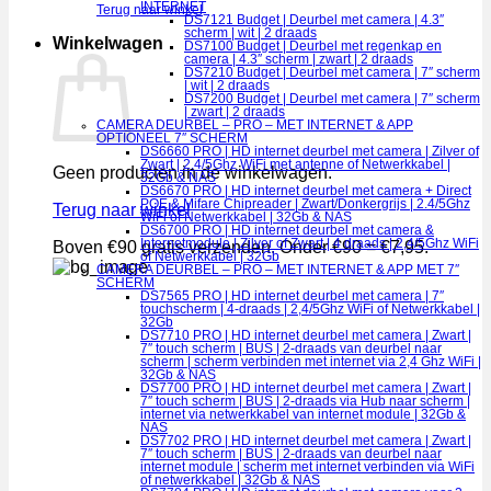
INTERNET
Terug naar winkel
DS7121 Budget | Deurbel met camera | 4.3″
scherm | wit | 2 draads
Winkelwagen
DS7100 Budget | Deurbel met regenkap en
camera | 4.3″ scherm | zwart | 2 draads
DS7210 Budget | Deurbel met camera | 7″ scherm
| wit | 2 draads
DS7200 Budget | Deurbel met camera | 7″ scherm
| zwart | 2 draads
CAMERA DEURBEL – PRO – MET INTERNET & APP
OPTIONEEL 7″ SCHERM
DS6660 PRO | HD internet deurbel met camera | Zilver of
Zwart | 2.4/5Ghz WiFi met antenne of Netwerkkabel |
Geen producten in de winkelwagen.
32Gb & NAS
DS6670 PRO | HD internet deurbel met camera + Direct
POE & Mifare Chipreader | Zwart/Donkergrijs | 2.4/5Ghz
Terug naar winkel
WiFi of Netwerkkabel | 32Gb & NAS
DS6700 PRO | HD internet deurbel met camera &
Internetmodule | Zilver of Zwart | 4 draads | 2,4/5Ghz WiFi
Boven €90 gratis verzenden. Onder €90 = €7,95.
of Netwerkkabel | 32Gb
CAMERA DEURBEL – PRO – MET INTERNET & APP MET 7″
SCHERM
DS7565 PRO | HD internet deurbel met camera | 7″
touchscherm | 4-draads | 2,4/5Ghz WiFi of Netwerkkabel |
32Gb
DS7710 PRO | HD internet deurbel met camera | Zwart |
7″ touch scherm | BUS | 2-draads van deurbel naar
scherm | scherm verbinden met internet via 2,4 Ghz WiFi |
32Gb & NAS
DS7700 PRO | HD internet deurbel met camera | Zwart |
7″ touch scherm | BUS | 2-draads via Hub naar scherm |
internet via netwerkkabel van internet module | 32Gb &
NAS
DS7702 PRO | HD internet deurbel met camera | Zwart |
7″ touch scherm | BUS | 2-draads van deurbel naar
internet module | scherm met internet verbinden via WiFi
of netwerkkabel | 32Gb & NAS