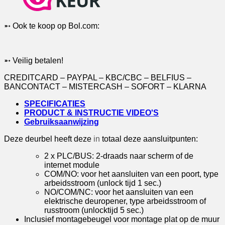
camera
|
Zwart
➵ Ook te koop op Bol.com:
|
BUS
|
2-
➵ Veilig betalen!
draads
aantal
CREDITCARD – PAYPAL – KBC/CBC – BELFIUS –
BANCONTACT – MISTERCASH – SOFORT – KLARNA
SPECIFICATIES
PRODUCT & INSTRUCTIE VIDEO'S
Gebruiksaanwijzing
Deze deurbel heeft deze
in
totaal deze aansluitpunten:
2 x PLC/BUS: 2-draads naar scherm of de
internet module
COM/NO: voor het aansluiten van een poort, type
arbeidsstroom (unlock tijd 1 sec.)
NO/COM/NC: voor het aansluiten van een
elektrische deuropener, type arbeidsstroom of
russtroom (unlocktijd 5 sec.)
Inclusief montagebeugel voor montage plat op de muur