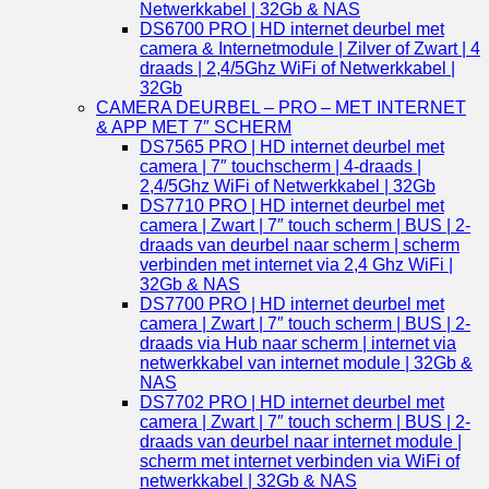
Netwerkkabel | 32Gb & NAS
DS6700 PRO | HD internet deurbel met
camera & Internetmodule | Zilver of Zwart | 4
draads | 2,4/5Ghz WiFi of Netwerkkabel |
32Gb
CAMERA DEURBEL – PRO – MET INTERNET
& APP MET 7″ SCHERM
DS7565 PRO | HD internet deurbel met
camera | 7″ touchscherm | 4-draads |
2,4/5Ghz WiFi of Netwerkkabel | 32Gb
DS7710 PRO | HD internet deurbel met
camera | Zwart | 7″ touch scherm | BUS | 2-
draads van deurbel naar scherm | scherm
verbinden met internet via 2,4 Ghz WiFi |
32Gb & NAS
DS7700 PRO | HD internet deurbel met
camera | Zwart | 7″ touch scherm | BUS | 2-
draads via Hub naar scherm | internet via
netwerkkabel van internet module | 32Gb &
NAS
DS7702 PRO | HD internet deurbel met
camera | Zwart | 7″ touch scherm | BUS | 2-
draads van deurbel naar internet module |
scherm met internet verbinden via WiFi of
netwerkkabel | 32Gb & NAS