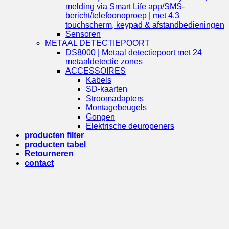
melding via Smart Life app/SMS-
bericht/telefoonoproep | met 4,3
touchscherm, keypad & afstandbedieningen
Sensoren
METAAL DETECTIEPOORT
DS8000 | Metaal detectiepoort met 24
metaaldetectie zones
ACCESSOIRES
Kabels
SD-kaarten
Stroomadapters
Montagebeugels
Gongen
Elektrische deuropeners
producten filter
producten tabel
Retourneren
contact