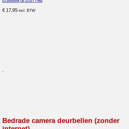
DS6669 of DS7796
€
17,95
incl. BTW
.
Bedrade camera deurbellen (zonder
internet)