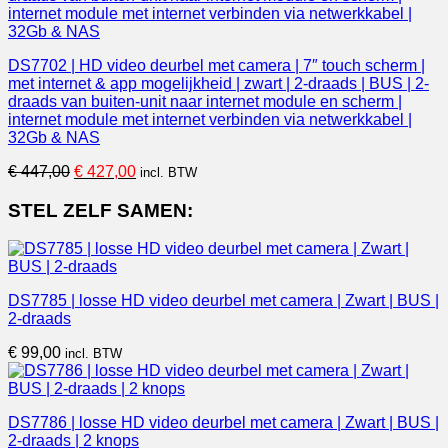
DS7702 | HD video deurbel met camera | 7″ touch scherm |
met internet & app mogelijkheid | zwart | 2-draads | BUS | 2-
draads van buiten-unit naar internet module en scherm |
internet module met internet verbinden via netwerkkabel |
32Gb & NAS
Oorspronkelijke
Huidige
€
447,00
€
427,00
incl. BTW
prijs
prijs
was:
is:
STEL ZELF SAMEN:
€ 447,00.
€ 427,00.
DS7785 | losse HD video deurbel met camera | Zwart | BUS |
2-draads
€
99,00
incl. BTW
DS7786 | losse HD video deurbel met camera | Zwart | BUS |
2-draads | 2 knops