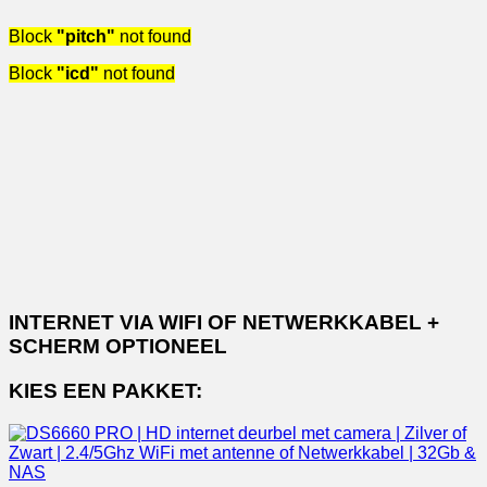
Block
"pitch"
not found
Block
"icd"
not found
INTERNET VIA WIFI OF NETWERKKABEL +
SCHERM OPTIONEEL
KIES EEN PAKKET: