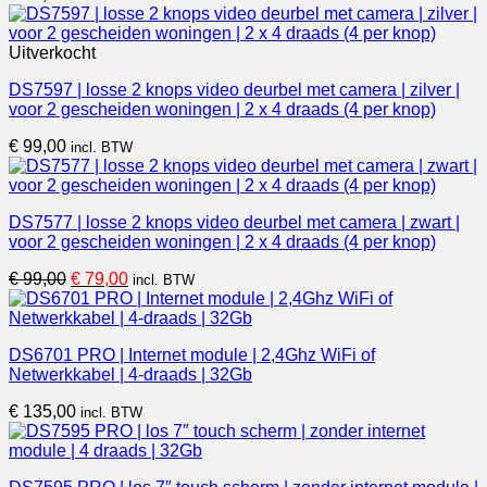
Uitverkocht
DS7597 | losse 2 knops video deurbel met camera | zilver |
voor 2 gescheiden woningen | 2 x 4 draads (4 per knop)
€
99,00
incl. BTW
DS7577 | losse 2 knops video deurbel met camera | zwart |
voor 2 gescheiden woningen | 2 x 4 draads (4 per knop)
Oorspronkelijke
Huidige
€
99,00
€
79,00
incl. BTW
prijs
prijs
was:
is:
€ 99,00.
€ 79,00.
DS6701 PRO | Internet module | 2,4Ghz WiFi of
Netwerkkabel | 4-draads | 32Gb
€
135,00
incl. BTW