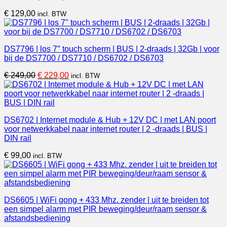
€
129,00
incl. BTW
DS7796 | los 7″ touch scherm | BUS | 2-draads | 32Gb | voor
bij de DS7700 / DS7710 / DS6702 / DS6703
Oorspronkelijke
Huidige
€
249,00
€
229,00
incl. BTW
prijs
prijs
was:
is:
€ 249,00.
€ 229,00.
DS6702 | Internet module & Hub + 12V DC | met LAN poort
voor netwerkkabel naar internet router | 2 -draads | BUS |
DIN rail
€
99,00
incl. BTW
DS6605 | WiFi gong + 433 Mhz. zender | uit te breiden tot
een simpel alarm met PIR beweging/deur/raam sensor &
afstandsbediening