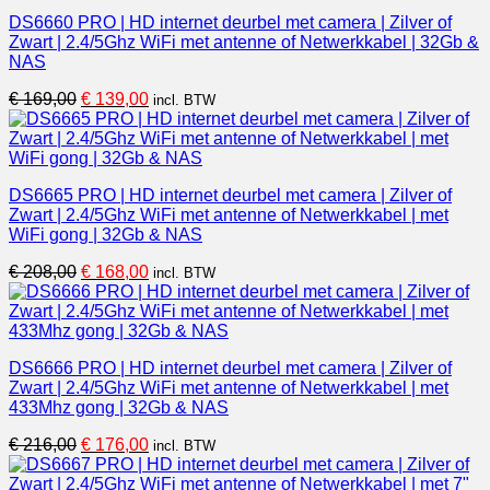
DS6660 PRO | HD internet deurbel met camera | Zilver of
Zwart | 2.4/5Ghz WiFi met antenne of Netwerkkabel | 32Gb &
NAS
Oorspronkelijke
Huidige
€
169,00
€
139,00
incl. BTW
prijs
prijs
was:
is:
€ 169,00.
€ 139,00.
DS6665 PRO | HD internet deurbel met camera | Zilver of
Zwart | 2.4/5Ghz WiFi met antenne of Netwerkkabel | met
WiFi gong | 32Gb & NAS
Oorspronkelijke
Huidige
€
208,00
€
168,00
incl. BTW
prijs
prijs
was:
is:
€ 208,00.
€ 168,00.
DS6666 PRO | HD internet deurbel met camera | Zilver of
Zwart | 2.4/5Ghz WiFi met antenne of Netwerkkabel | met
433Mhz gong | 32Gb & NAS
Oorspronkelijke
Huidige
€
216,00
€
176,00
incl. BTW
prijs
prijs
was:
is: