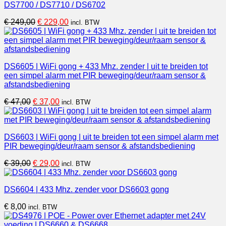
DS7700 / DS7710 / DS6702
Oorspronkelijke
Huidige
€
249,00
€
229,00
incl. BTW
prijs
prijs
was:
is:
€ 249,00.
€ 229,00.
DS6605 | WiFi gong + 433 Mhz. zender | uit te breiden tot
een simpel alarm met PIR beweging/deur/raam sensor &
afstandsbediening
Oorspronkelijke
Huidige
€
47,00
€
37,00
incl. BTW
prijs
prijs
was:
is:
€ 47,00.
€ 37,00.
DS6603 | WiFi gong | uit te breiden tot een simpel alarm met
PIR beweging/deur/raam sensor & afstandsbediening
Oorspronkelijke
Huidige
€
39,00
€
29,00
incl. BTW
prijs
prijs
was:
is:
DS6604 | 433 Mhz. zender voor DS6603 gong
€ 39,00.
€ 29,00.
€
8,00
incl. BTW