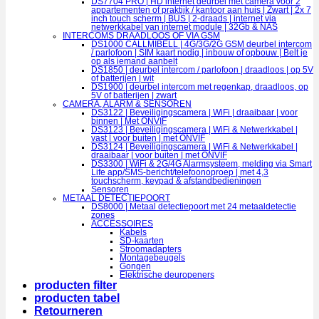
DS7704 PRO | HD internet deurbel met camera voor 2
appartementen of praktijk / kantoor aan huis | Zwart | 2x 7
inch touch scherm | BUS | 2-draads | internet via
netwerkkabel van internet module | 32Gb & NAS
INTERCOMS DRAADLOOS OF VIA GSM
DS1000 CALLMIBELL | 4G/3G/2G GSM deurbel intercom
/ parlofoon | SIM kaart nodig | inbouw of opbouw | Belt je
op als iemand aanbelt
DS1850 | deurbel intercom / parlofoon | draadloos | op 5V
of batterijen | wit
DS1900 | deurbel intercom met regenkap, draadloos, op
5V of batterijen | zwart
CAMERA, ALARM & SENSOREN
DS3122 | Beveiligingscamera | WiFi | draaibaar | voor
binnen | Met ONVIF
DS3123 | Beveiligingscamera | WiFi & Netwerkkabel |
vast | voor buiten | met ONVIF
DS3124 | Beveiligingscamera | WiFi & Netwerkkabel |
draaibaar | voor buiten | met ONVIF
DS3300 | WiFi & 2G/4G Alarmsysteem, melding via Smart
Life app/SMS-bericht/telefoonoproep | met 4,3
touchscherm, keypad & afstandbedieningen
Sensoren
METAAL DETECTIEPOORT
DS8000 | Metaal detectiepoort met 24 metaaldetectie
zones
ACCESSOIRES
Kabels
SD-kaarten
Stroomadapters
Montagebeugels
Gongen
Elektrische deuropeners
producten filter
producten tabel
Retourneren