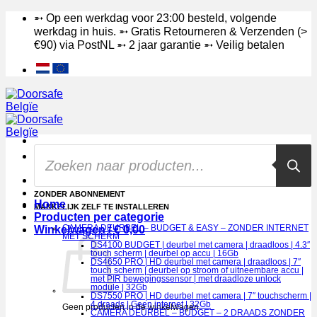
Ga
➵ Op een werkdag voor 23:00 besteld, volgende
naar
werkdag in huis. ➵ Gratis Retourneren & Verzenden (>
inhoud
€90) via PostNL ➵ 2 jaar garantie ➵ Veilig betalen
Products
search
DE BETERE CAMERA DEURBEL, OOK MET SCHERM
ZONDER ABONNEMENT
Home
MAKKELIJK ZELF TE INSTALLEREN
Producten per categorie
Winkelwagen /
CAMERA DEURBEL – BUDGET & EASY – ZONDER INTERNET
€
0,00
MET SCHERM
DS4100 BUDGET | deurbel met camera | draadloos | 4.3″
touch scherm | deurbel op accu | 16Gb
DS4650 PRO | HD deurbel met camera | draadloos | 7″
touch scherm | deurbel op stroom of uitneembare accu |
met PIR bewegingssensor | met draadloze unlock
module | 32Gb
DS7550 PRO | HD deurbel met camera | 7″ touchscherm |
4 draads | Geen internet | 32Gb
Geen producten in de winkelwagen.
CAMERA DEURBEL – BUDGET – 2 DRAADS ZONDER