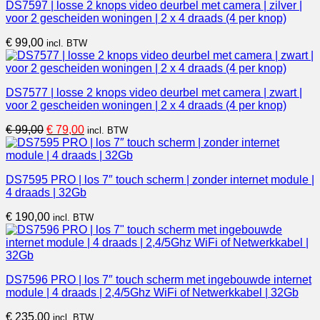
DS7597 | losse 2 knops video deurbel met camera | zilver |
voor 2 gescheiden woningen | 2 x 4 draads (4 per knop)
€
99,00
incl. BTW
DS7577 | losse 2 knops video deurbel met camera | zwart |
voor 2 gescheiden woningen | 2 x 4 draads (4 per knop)
Oorspronkelijke
Huidige
€
99,00
€
79,00
incl. BTW
prijs
prijs
was:
is:
€ 99,00.
€ 79,00.
DS7595 PRO | los 7″ touch scherm | zonder internet module |
4 draads | 32Gb
€
190,00
incl. BTW
DS7596 PRO | los 7″ touch scherm met ingebouwde internet
module | 4 draads | 2,4/5Ghz WiFi of Netwerkkabel | 32Gb
€
235,00
incl. BTW