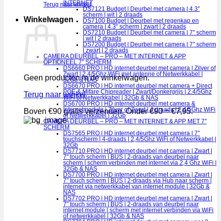
INTERNET
Terug naar winkel
DS7121 Budget | Deurbel met camera | 4.3″
scherm | wit | 2 draads
Winkelwagen
DS7100 Budget | Deurbel met regenkap en
camera | 4.3″ scherm | zwart | 2 draads
DS7210 Budget | Deurbel met camera | 7″ scherm
| wit | 2 draads
DS7200 Budget | Deurbel met camera | 7″ scherm
| zwart | 2 draads
CAMERA DEURBEL – PRO – MET INTERNET & APP
OPTIONEEL 7″ SCHERM
DS6660 PRO | HD internet deurbel met camera | Zilver of
Zwart | 2.4/5Ghz WiFi met antenne of Netwerkkabel |
Geen producten in de winkelwagen.
32Gb & NAS
DS6670 PRO | HD internet deurbel met camera + Direct
POE & Mifare Chipreader | Zwart/Donkergrijs | 2.4/5Ghz
Terug naar winkel
WiFi of Netwerkkabel | 32Gb & NAS
DS6700 PRO | HD internet deurbel met camera &
Internetmodule | Zilver of Zwart | 4 draads | 2,4/5Ghz WiFi
Boven €90 gratis verzenden. Onder €90 = €7,95.
of Netwerkkabel | 32Gb
CAMERA DEURBEL – PRO – MET INTERNET & APP MET 7″
SCHERM
DS7565 PRO | HD internet deurbel met camera | 7″
touchscherm | 4-draads | 2,4/5Ghz WiFi of Netwerkkabel |
32Gb
DS7710 PRO | HD internet deurbel met camera | Zwart |
7″ touch scherm | BUS | 2-draads van deurbel naar
scherm | scherm verbinden met internet via 2,4 Ghz WiFi |
32Gb & NAS
DS7700 PRO | HD internet deurbel met camera | Zwart |
7″ touch scherm | BUS | 2-draads via Hub naar scherm |
internet via netwerkkabel van internet module | 32Gb &
NAS
DS7702 PRO | HD internet deurbel met camera | Zwart |
7″ touch scherm | BUS | 2-draads van deurbel naar
internet module | scherm met internet verbinden via WiFi
of netwerkkabel | 32Gb & NAS