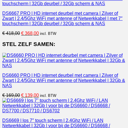
€ 216,00.
€ 176,00.
DS6667 PRO | HD internet deurbel met camera | Zilver of
Zwart | 2.4/5Ghz WiFi met antenne of Netwerkkabel | met 7″
touchscherm | 32Gb deurbel / 32Gb scherm & NAS
Oorspronkelijke
Huidige
€
418,00
€
368,00
incl. BTW
prijs
prijs
was:
is:
STEL ZELF SAMEN:
€ 418,00.
€ 368,00.
DS6660 PRO | HD internet deurbel met camera | Zilver of
Zwart | 2.4/5Ghz WiFi met antenne of Netwerkkabel | 32Gb &
NAS
Oorspronkelijke
Huidige
€
169,00
€
139,00
incl. BTW
prijs
prijs
was:
is:
€ 169,00.
€ 139,00.
DS6669 | los 7″ touch scherm | 2.4Ghz WiFi / LAN
Netwerkkabel | 32Gb | voor bij de DS6660 / DS6668 /