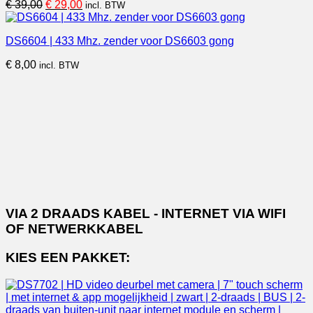
Oorspronkelijke
Huidige
€
39,00
€
29,00
incl. BTW
prijs
prijs
was:
is:
DS6604 | 433 Mhz. zender voor DS6603 gong
€ 39,00.
€ 29,00.
€
8,00
incl. BTW
VIA 2 DRAADS KABEL - INTERNET VIA WIFI
OF NETWERKKABEL
KIES EEN PAKKET: