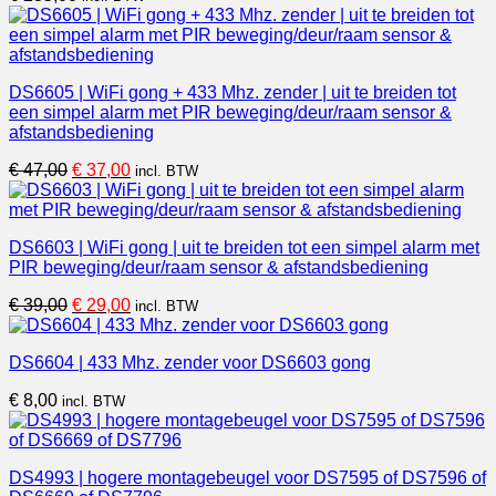
DS6605 | WiFi gong + 433 Mhz. zender | uit te breiden tot
een simpel alarm met PIR beweging/deur/raam sensor &
afstandsbediening
Oorspronkelijke
Huidige
€
47,00
€
37,00
incl. BTW
prijs
prijs
was:
is:
€ 47,00.
€ 37,00.
DS6603 | WiFi gong | uit te breiden tot een simpel alarm met
PIR beweging/deur/raam sensor & afstandsbediening
Oorspronkelijke
Huidige
€
39,00
€
29,00
incl. BTW
prijs
prijs
was:
is:
DS6604 | 433 Mhz. zender voor DS6603 gong
€ 39,00.
€ 29,00.
€
8,00
incl. BTW
DS4993 | hogere montagebeugel voor DS7595 of DS7596 of