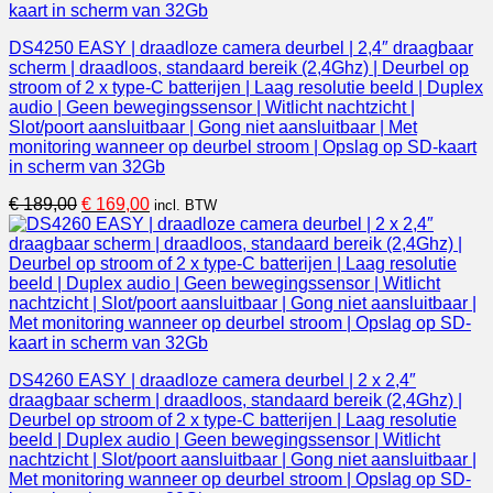
DS4250 EASY | draadloze camera deurbel | 2,4″ draagbaar
scherm | draadloos, standaard bereik (2,4Ghz) | Deurbel op
stroom of 2 x type-C batterijen | Laag resolutie beeld | Duplex
audio | Geen bewegingssensor | Witlicht nachtzicht |
Slot/poort aansluitbaar | Gong niet aansluitbaar | Met
monitoring wanneer op deurbel stroom | Opslag op SD-kaart
in scherm van 32Gb
Oorspronkelijke
Huidige
€
189,00
€
169,00
incl. BTW
prijs
prijs
was:
is:
€ 189,00.
€ 169,00.
DS4260 EASY | draadloze camera deurbel | 2 x 2,4″
draagbaar scherm | draadloos, standaard bereik (2,4Ghz) |
Deurbel op stroom of 2 x type-C batterijen | Laag resolutie
beeld | Duplex audio | Geen bewegingssensor | Witlicht
nachtzicht | Slot/poort aansluitbaar | Gong niet aansluitbaar |
Met monitoring wanneer op deurbel stroom | Opslag op SD-