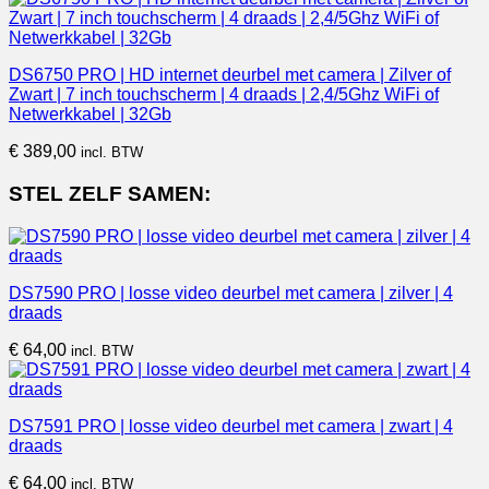
was:
is:
€ 246,00.
€ 236,00.
DS6750 PRO | HD internet deurbel met camera | Zilver of
Zwart | 7 inch touchscherm | 4 draads | 2,4/5Ghz WiFi of
Netwerkkabel | 32Gb
€
389,00
incl. BTW
STEL ZELF SAMEN:
DS7590 PRO | losse video deurbel met camera | zilver | 4
draads
€
64,00
incl. BTW
DS7591 PRO | losse video deurbel met camera | zwart | 4
draads
€
64,00
incl. BTW