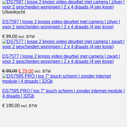
Uitverkocht
DS7597 | losse 2 knops video deurbel met camera | zilver |
voor 2 gescheiden woningen | 2 x 4 draads (4 per knop)
€
99,00
incl. BTW
DS7577 | losse 2 knops video deurbel met camera | zwart |
voor 2 gescheiden woningen | 2 x 4 draads (4 per knop)
Oorspronkelijke
Huidige
€
99,00
€
79,00
incl. BTW
prijs
prijs
was:
is:
€ 99,00.
€ 79,00.
DS7595 PRO | los 7″ touch scherm | zonder internet module |
4 draads | 32Gb
€
190,00
incl. BTW