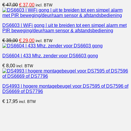
Oorspronkelijke
Huidige
€
47,00
€
37,00
incl. BTW
prijs
prijs
was:
is:
€ 47,00.
€ 37,00.
DS6603 | WiFi gong | uit te breiden tot een simpel alarm met
PIR beweging/deur/raam sensor & afstandsbediening
Oorspronkelijke
Huidige
€
39,00
€
29,00
incl. BTW
prijs
prijs
was:
is:
DS6604 | 433 Mhz. zender voor DS6603 gong
€ 39,00.
€ 29,00.
€
8,00
incl. BTW
DS4993 | hogere montagebeugel voor DS7595 of DS7596 of
DS6669 of DS7796
€
17,95
incl. BTW