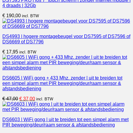
DS7595 PRO | los 7″ touch scherm | zonder internet module |
4 draads | 32Gb
€
190,00
incl. BTW
DS4993 | hogere montagebeugel voor DS7595 of DS7596 of
DS6669 of DS7796
€
17,95
incl. BTW
DS6605 | WiFi gong + 433 Mhz. zender | uit te breiden tot
een simpel alarm met PIR beweging/deur/raam sensor &
afstandsbediening
Oorspronkelijke
Huidige
€
47,00
€
37,00
incl. BTW
prijs
prijs
was:
is:
€ 47,00.
€ 37,00.
DS6603 | WiFi gong | uit te breiden tot een simpel alarm met
PIR beweging/deur/raam sensor & afstandsbediening