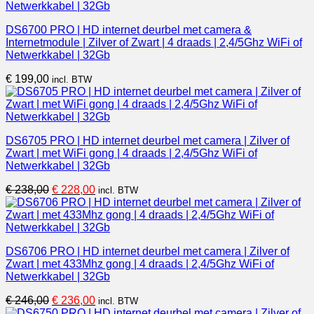
DS6700 PRO | HD internet deurbel met camera &
Internetmodule | Zilver of Zwart | 4 draads | 2,4/5Ghz WiFi of
Netwerkkabel | 32Gb
€
199,00
incl. BTW
DS6705 PRO | HD internet deurbel met camera | Zilver of
Zwart | met WiFi gong | 4 draads | 2,4/5Ghz WiFi of
Netwerkkabel | 32Gb
Oorspronkelijke
Huidige
€
238,00
€
228,00
incl. BTW
prijs
prijs
was:
is:
€ 238,00.
€ 228,00.
DS6706 PRO | HD internet deurbel met camera | Zilver of
Zwart | met 433Mhz gong | 4 draads | 2,4/5Ghz WiFi of
Netwerkkabel | 32Gb
Oorspronkelijke
Huidige
€
246,00
€
236,00
incl. BTW
prijs
prijs